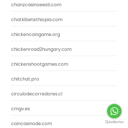
chanzcasinoeesti.com
chatkibetethiopia.com
chickencoingame.org
chickenroad2hungary.com
chickenshootgames.com
chitchat.pro
circulodecorredores.cl
cmgv.es
coincasinode.com