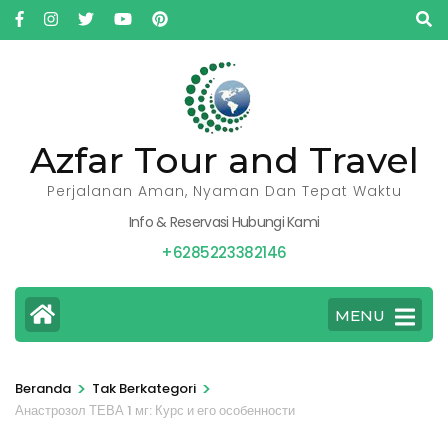
Lompat
ke
konten
(Tekan
Enter)
Azfar Tour and Travel
Perjalanan Aman, Nyaman Dan Tepat Waktu
Info & Reservasi Hubungi Kami
+6285223382146
MENU
>
>
Beranda
Tak Berkategori
Анастрозол ТЕВА 1 мг: Курс и его особенности