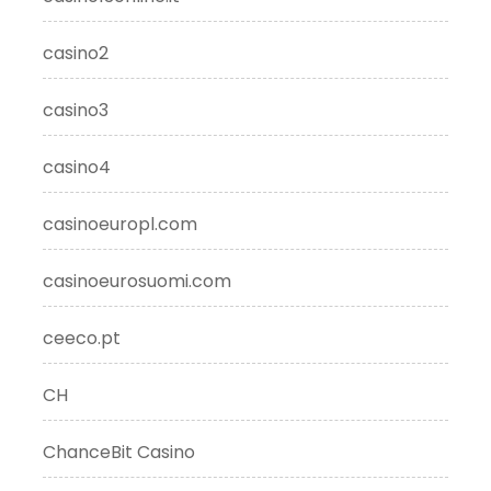
casino2
casino3
casino4
casinoeuropl.com
casinoeurosuomi.com
ceeco.pt
CH
ChanceBit Casino