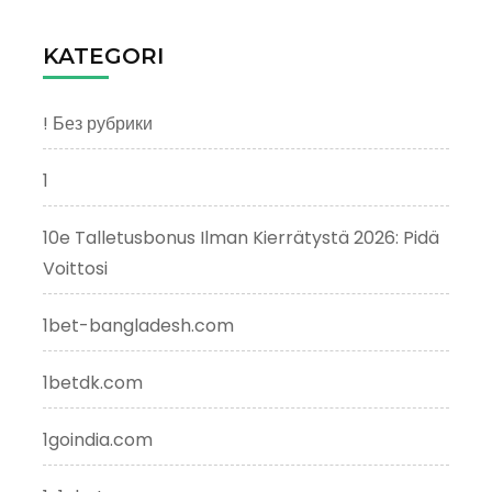
KATEGORI
! Без рубрики
1
10e Talletusbonus Ilman Kierrätystä 2026: Pidä
Voittosi
1bet-bangladesh.com
1betdk.com
1goindia.com