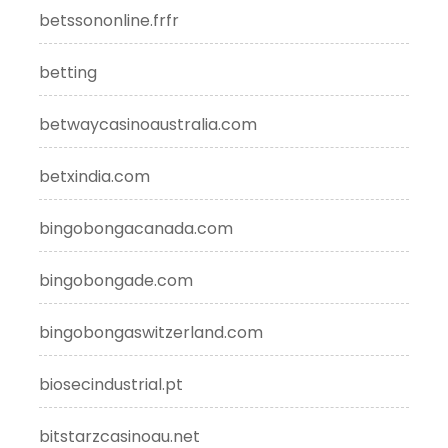
betssononline.frfr
betting
betwaycasinoaustralia.com
betxindia.com
bingobongacanada.com
bingobongade.com
bingobongaswitzerland.com
biosecindustrial.pt
bitstarzcasinoau.net