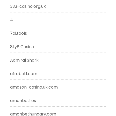
333-casino.org.uk
4
7ai.tools
8ty8 Casino
Admiral Shark
afrobet1.com
amazon-casino.uk.com
amonbet1.es
amonbethungary.com