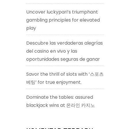
Uncover luckypari’s triumphant
gambling principles for elevated
play
Descubre las verdaderas alegrías
del casino en vivo y las
oportunidades seguras de ganar
Savor the thrill of slots with ‘스포츠
베팅’ for true enjoyment.
Dominate the tables: assured
blackjack wins at 온라인 카지노