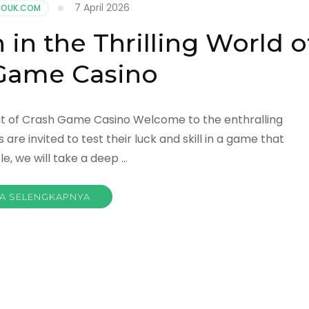
7 April 2026
NOUK.COM
 in the Thrilling World o
Game Casino
nt of Crash Game Casino Welcome to the enthralling
re invited to test their luck and skill in a game that
cle, we will take a deep …
A SELENGKAPNYA