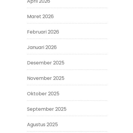
April 2026
Maret 2026
Februari 2026
Januari 2026
Desember 2025
November 2025
Oktober 2025
September 2025
Agustus 2025