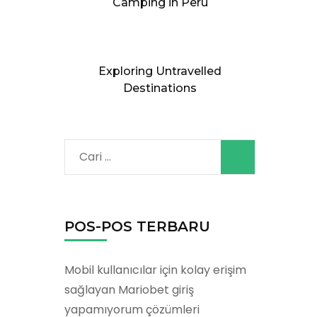
Camping in Peru
Exploring Untravelled
Destinations
Cari
untuk:
POS-POS TERBARU
Mobil kullanıcılar için kolay erişim
sağlayan Mariobet giriş
yapamıyorum çözümleri