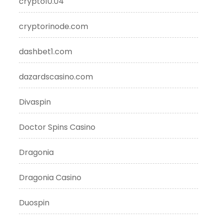
crypto10.04
cryptorinode.com
dashbet1.com
dazardscasino.com
Divaspin
Doctor Spins Casino
Dragonia
Dragonia Casino
Duospin