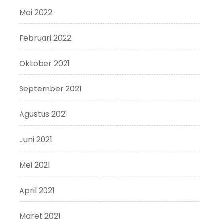
Mei 2022
Februari 2022
Oktober 2021
September 2021
Agustus 2021
Juni 2021
Mei 2021
April 2021
Maret 2021