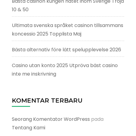
Bästa casinon kungen nätet inom Sverige Tröja
10 & 50
Ultimata svenska språket casinon tillsammans
koncessio 2025 Topplista Maj
Bästa alternativ före lätt spelupplevelse 2026
Casino utan konto 2025 Utpröva bäst casino
inte me inskrivning️
KOMENTAR TERBARU
Seorang Komentator WordPress
pada
Tentang Kami