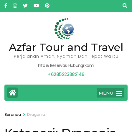
Lompat
ke
konten
(Tekan
Enter)
Azfar Tour and Travel
Perjalanan Aman, Nyaman Dan Tepat Waktu
Info & Reservasi Hubungi Kami
+6285223382146
MENU
>
Beranda
Dragonia