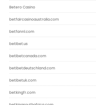
Betero Casino
betfaircasinoaustralia.com
betfannl.com
betibet.us
betibetcanada.com
betibetdeutschland.com
betibetuk.com
betkingfr.com
betkingsouthafrica.com