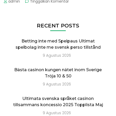
pada
admin
Tinggalkan Komentar
Découvrez
les
Jeux
en
RECENT POSTS
Ligne
de
Dragonia
Betting inte med Spelpaus Ultimat
Casino
spelbolag inte me svensk perso tillstånd
avec
un
9 Agustus 2026
Bonus
Exceptionnel
Bästa casinon kungen nätet inom Sverige
Tröja 10 & 50
9 Agustus 2026
Ultimata svenska språket casinon
tillsammans koncessio 2025 Topplista Maj
9 Agustus 2026