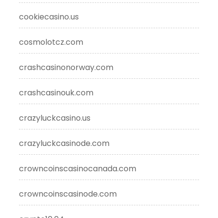
cookiecasino.us
cosmolotcz.com
crashcasinonorway.com
crashcasinouk.com
crazyluckcasino.us
crazyluckcasinode.com
crowncoinscasinocanada.com
crowncoinscasinode.com