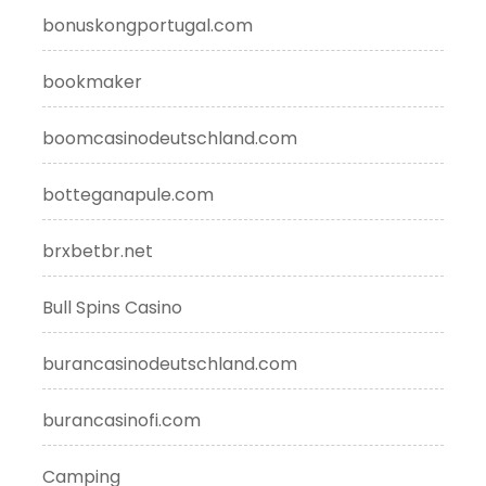
bonuskongportugal.com
bookmaker
boomcasinodeutschland.com
botteganapule.com
brxbetbr.net
Bull Spins Casino
burancasinodeutschland.com
burancasinofi.com
Camping