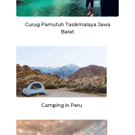
Curug Pamutuh Tasikmalaya Jawa
Barat
Camping in Peru