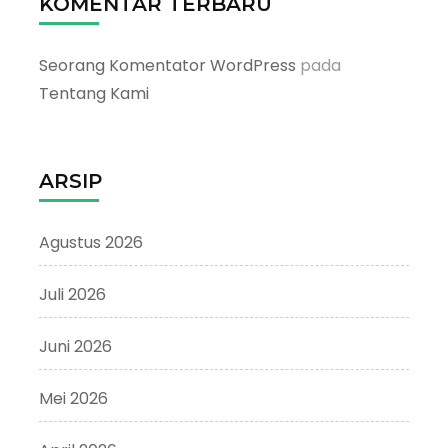
KOMENTAR TERBARU
Seorang Komentator WordPress
pada
Tentang Kami
ARSIP
Agustus 2026
Juli 2026
Juni 2026
Mei 2026