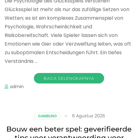
Die Psychologie des Glücksspiels verstehen
Glücksspiel ist mehr als nur das zufällige Setzen von
Wetten; es ist ein komplexes Zusammenspiel von
Psychologie, Wahrscheinlichkeit und
Risikobereitschaft. Viele Spieler lassen sich von
Emotionen wie Gier oder Verzweiflung leiten, was oft
zu suboptimalen Entscheidungen führt. Ein tiefes
Verständnis …
BACA SELENGKAPNYA
admin
6 Agustus 2026
GAMBLING
Bouw een beter spel: geverifieerde
tips voor verantwoording voor