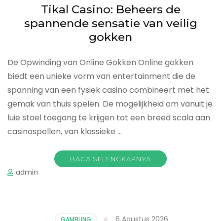
Tikal Casino: Beheers de
spannende sensatie van veilig
gokken
De Opwinding van Online Gokken Online gokken
biedt een unieke vorm van entertainment die de
spanning van een fysiek casino combineert met het
gemak van thuis spelen. De mogelijkheid om vanuit je
luie stoel toegang te krijgen tot een breed scala aan
casinospellen, van klassieke …
BACA SELENGKAPNYA
admin
6 Agustus 2026
GAMBLING