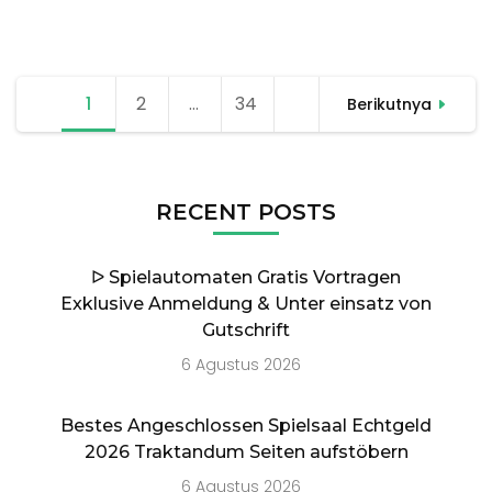
Navigasi
1
Halaman
2
Halaman
…
34
Halaman
Berikutnya
pos
RECENT POSTS
ᐅ Spielautomaten Gratis Vortragen
Exklusive Anmeldung & Unter einsatz von
Gutschrift
6 Agustus 2026
Bestes Angeschlossen Spielsaal Echtgeld
2026 Traktandum Seiten aufstöbern
6 Agustus 2026