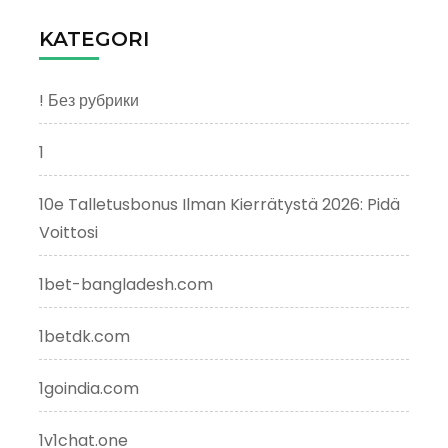
KATEGORI
! Без рубрики
1
10e Talletusbonus Ilman Kierrätystä 2026: Pidä
Voittosi
1bet-bangladesh.com
1betdk.com
1goindia.com
1v1chat.one