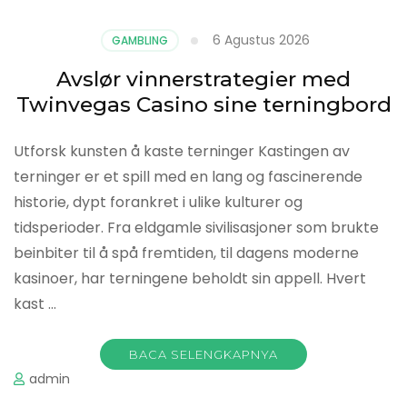
6 Agustus 2026
GAMBLING
Avslør vinnerstrategier med
Twinvegas Casino sine terningbord
Utforsk kunsten å kaste terninger Kastingen av
terninger er et spill med en lang og fascinerende
historie, dypt forankret i ulike kulturer og
tidsperioder. Fra eldgamle sivilisasjoner som brukte
beinbiter til å spå fremtiden, til dagens moderne
kasinoer, har terningene beholdt sin appell. Hvert
kast …
BACA SELENGKAPNYA
admin