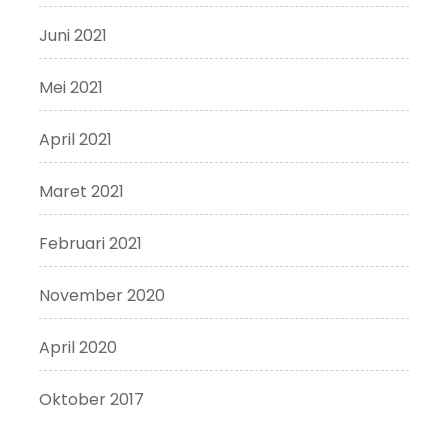
Juni 2021
Mei 2021
April 2021
Maret 2021
Februari 2021
November 2020
April 2020
Oktober 2017