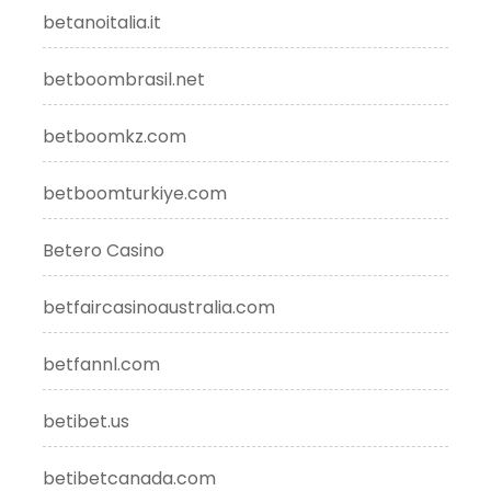
betanoitalia.it
betboombrasil.net
betboomkz.com
betboomturkiye.com
Betero Casino
betfaircasinoaustralia.com
betfannl.com
betibet.us
betibetcanada.com