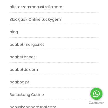
bitstarzcasinoaustralia.com
Blackjack Online Luckygem
blog
boabet-norge.net
boabetbr.net
boabetde.com
boaboa.pt
Bonuskong Casino
bonuskongportugal.com