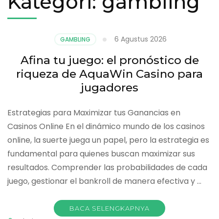
Kategori:
gambling
6 Agustus 2026
GAMBLING
Afina tu juego: el pronóstico de
riqueza de AquaWin Casino para
jugadores
Estrategias para Maximizar tus Ganancias en
Casinos Online En el dinámico mundo de los casinos
online, la suerte juega un papel, pero la estrategia es
fundamental para quienes buscan maximizar sus
resultados. Comprender las probabilidades de cada
juego, gestionar el bankroll de manera efectiva y …
BACA SELENGKAPNYA