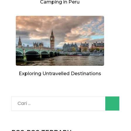
Camping in Peru
Exploring Untravelled Destinations
Cari
untuk: