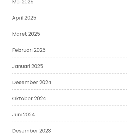
Mei 2025
April 2025
Maret 2025
Februari 2025
Januari 2025
Desember 2024
Oktober 2024
Juni 2024
Desember 2023