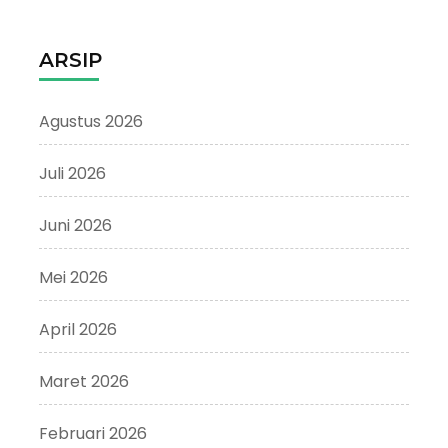
ARSIP
Agustus 2026
Juli 2026
Juni 2026
Mei 2026
April 2026
Maret 2026
Februari 2026