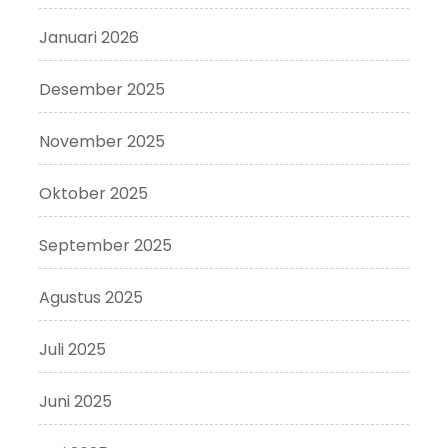
Januari 2026
Desember 2025
November 2025
Oktober 2025
September 2025
Agustus 2025
Juli 2025
Juni 2025