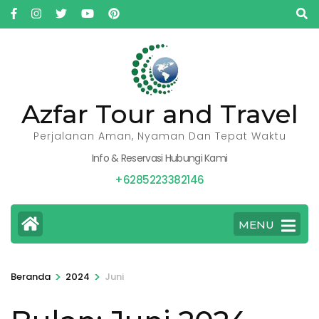
Lompat
ke
konten
(Tekan
Enter)
Azfar Tour and Travel
Perjalanan Aman, Nyaman Dan Tepat Waktu
Info & Reservasi Hubungi Kami
+6285223382146
MENU
>
>
Beranda
2024
Juni