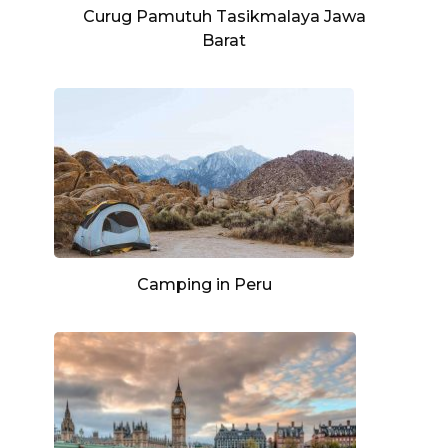
Curug Pamutuh Tasikmalaya Jawa
Barat
Camping in Peru