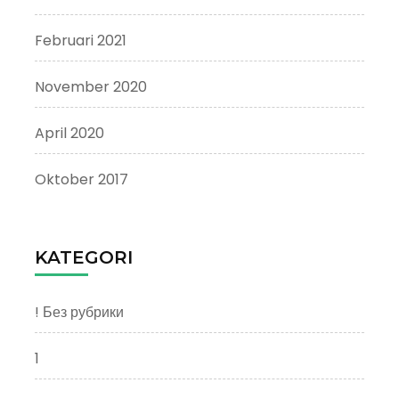
Februari 2021
November 2020
April 2020
Oktober 2017
KATEGORI
! Без рубрики
1