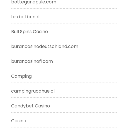
botteganapule.com
brxbetbr.net
Bull Spins Casino
burancasinodeutschland.com
burancasinofi.com
Camping
campingrucahue.cl
Candybet Casino
Casino