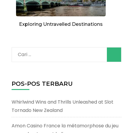
Exploring Untravelled Destinations
Cari
untuk:
POS-POS TERBARU
Whirlwind Wins and Thrills Unleashed at Slot
Tornado New Zealand
Amon Casino France la métamorphose du jeu