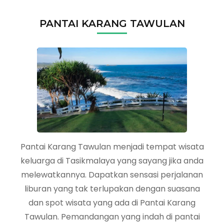
PANTAI KARANG TAWULAN
Pantai Karang Tawulan menjadi tempat wisata
keluarga di Tasikmalaya yang sayang jika anda
melewatkannya. Dapatkan sensasi perjalanan
liburan yang tak terlupakan dengan suasana
dan spot wisata yang ada di Pantai Karang
Tawulan. Pemandangan yang indah di pantai