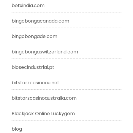
betxindia.com
bingobongacanada.com
bingobongade.com
bingobongaswitzerland.com
biosecindustrial.pt
bitstarzcasinoau.net
bitstarzcasinoaustralia.com
Blackjack Online Luckygem
blog