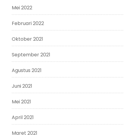
Mei 2022
Februari 2022
Oktober 2021
September 2021
Agustus 2021
Juni 2021
Mei 2021
April 2021
Maret 2021