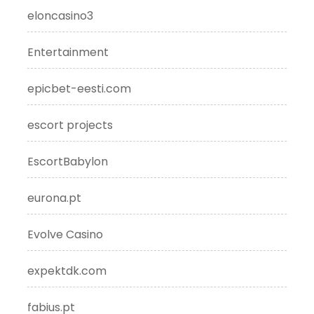
eloncasino3
Entertainment
epicbet-eesti.com
escort projects
EscortBabylon
eurona.pt
Evolve Casino
expektdk.com
fabius.pt