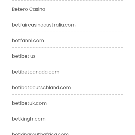
Betero Casino
betfaircasinoaustralia.com
betfannl.com
betibet.us
betibetcanada.com
betibetdeutschland.com
betibetuk.com
betkingfr.com
betkingsouthafrica.com