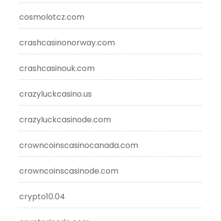
cosmolotcz.com
crashcasinonorway.com
crashcasinouk.com
crazyluckcasino.us
crazyluckcasinode.com
crowncoinscasinocanada.com
crowncoinscasinode.com
crypto10.04