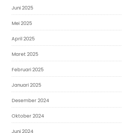
Juni 2025
Mei 2025
April 2025
Maret 2025
Februari 2025
Januari 2025
Desember 2024
Oktober 2024
Juni 2024