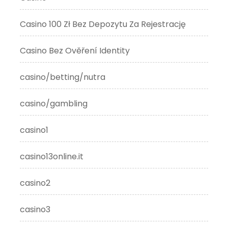
Casino 100 Zł Bez Depozytu Za Rejestrację
Casino Bez Ověření Identity
casino/betting/nutra
casino/gambling
casino1
casino13online.it
casino2
casino3