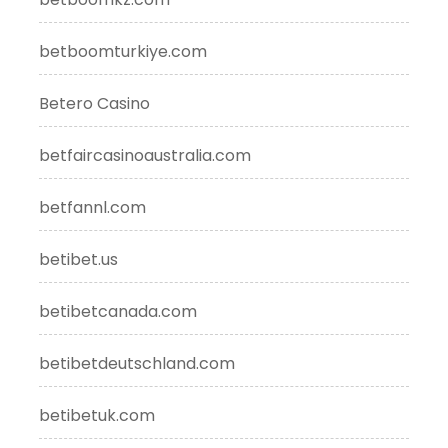
betboomturkiye.com
Betero Casino
betfaircasinoaustralia.com
betfannl.com
betibet.us
betibetcanada.com
betibetdeutschland.com
betibetuk.com