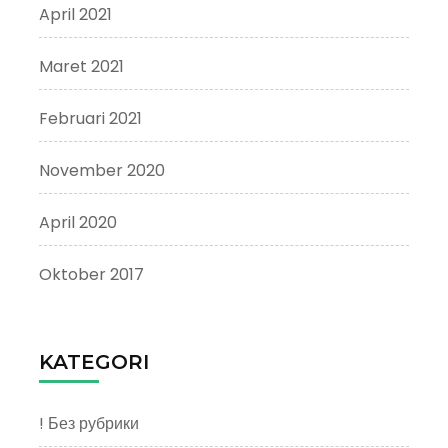
April 2021
Maret 2021
Februari 2021
November 2020
April 2020
Oktober 2017
KATEGORI
! Без рубрики