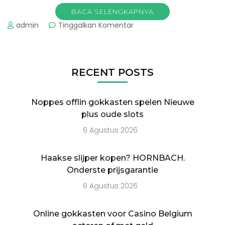
BACA SELENGKAPNYA
pada
admin
Tinggalkan Komentar
Vox
Casino
UK
Unleashes
RECENT POSTS
an
Odyssey
of
Noppes offlin gokkasten spelen Nieuwe
Thrilling
plus oude slots
Wins
and
6 Agustus 2026
Enchantment
Haakse slijper kopen? HORNBACH.
Onderste prijsgarantie
6 Agustus 2026
Online gokkasten voor Casino Belgium