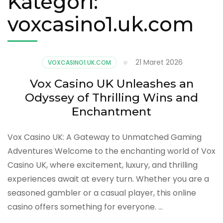
Kategori:
voxcasino1.uk.com
21 Maret 2026
VOXCASINO1.UK.COM
Vox Casino UK Unleashes an
Odyssey of Thrilling Wins and
Enchantment
Vox Casino UK: A Gateway to Unmatched Gaming
Adventures Welcome to the enchanting world of Vox
Casino UK, where excitement, luxury, and thrilling
experiences await at every turn. Whether you are a
seasoned gambler or a casual player, this online
casino offers something for everyone. …