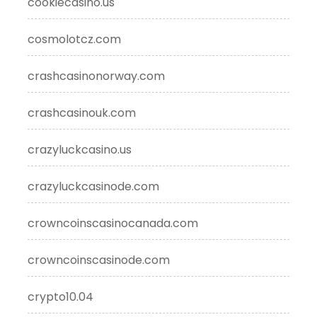
cookiecasino.us
cosmolotcz.com
crashcasinonorway.com
crashcasinouk.com
crazyluckcasino.us
crazyluckcasinode.com
crowncoinscasinocanada.com
crowncoinscasinode.com
crypto10.04