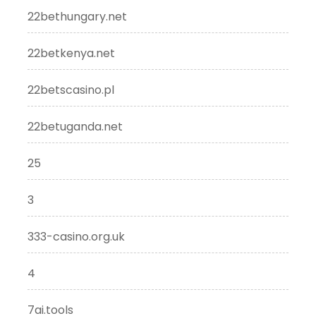
22bethungary.net
22betkenya.net
22betscasino.pl
22betuganda.net
25
3
333-casino.org.uk
4
7ai.tools