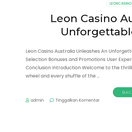
LEONCASINO
Leon Casino Au
Unforgettab
Leon Casino Australia Unleashes An Unforge
Selection Bonuses and Promotions User Expe
Conclusion Introduction Welcome to the thrilli
wheel and every shuffle of the …
BAC
pada
admin
Tinggalkan Komentar
Leon
Casino
Australia
Unleashes
an