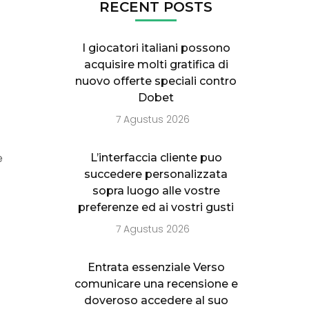
RECENT POSTS
I giocatori italiani possono
acquisire molti gratifica di
nuovo offerte speciali contro
Dobet
7 Agustus 2026
e
L’interfaccia cliente puo
succedere personalizzata
sopra luogo alle vostre
preferenze ed ai vostri gusti
7 Agustus 2026
Entrata essenziale Verso
comunicare una recensione e
doveroso accedere al suo