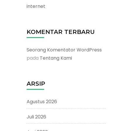
internet
KOMENTAR TERBARU
Seorang Komentator WordPress
pada
Tentang Kami
ARSIP
Agustus 2026
Juli 2026