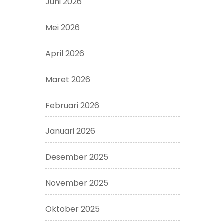
Juni 2026
Mei 2026
April 2026
Maret 2026
Februari 2026
Januari 2026
Desember 2025
November 2025
Oktober 2025