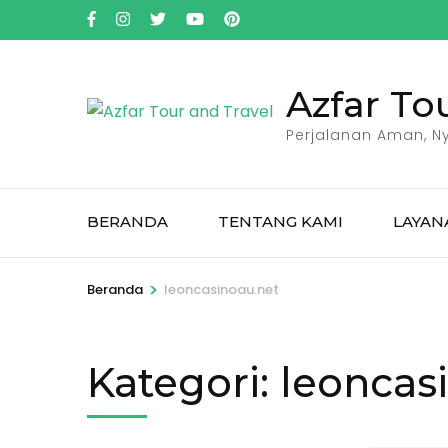
Lompat
ke
konten
Azfar To
(Tekan
Enter)
Perjalanan Aman, 
BERANDA
TENTANG KAMI
LAYAN
>
Beranda
leoncasinoau.net
Kategori:
leoncas