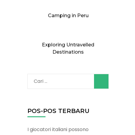
Camping in Peru
Exploring Untravelled
Destinations
Cari
untuk:
POS-POS TERBARU
I giocatori italiani possono