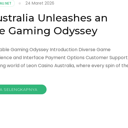
24 Maret 2026
AU.NET
stralia Unleashes an
le Gaming Odyssey
ttable Gaming Odyssey Introduction Diverse Game
rience and Interface Payment Options Customer Support
ng world of Leon Casino Australia, where every spin of th
A SELENGKAPNYA