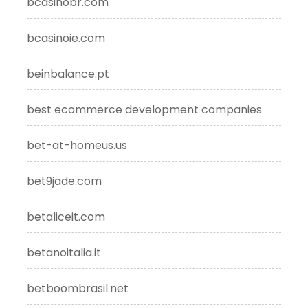
bcasinobr.com
bcasinoie.com
beinbalance.pt
best ecommerce development companies
bet-at-homeus.us
bet9jade.com
betaliceit.com
betanoitalia.it
betboombrasil.net