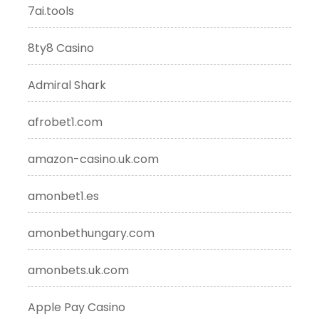
7ai.tools
8ty8 Casino
Admiral Shark
afrobet1.com
amazon-casino.uk.com
amonbet1.es
amonbethungary.com
amonbets.uk.com
Apple Pay Casino