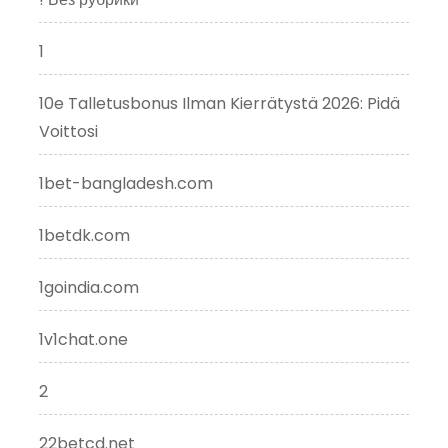
1
10e Talletusbonus Ilman Kierrätystä 2026: Pidä
Voittosi
1bet-bangladesh.com
1betdk.com
1goindia.com
1v1chat.one
2
22betcd.net