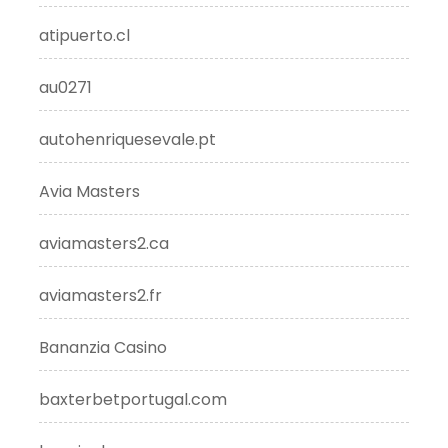
atipuerto.cl
au0271
autohenriquesevale.pt
Avia Masters
aviamasters2.ca
aviamasters2.fr
Bananzia Casino
baxterbetportugal.com