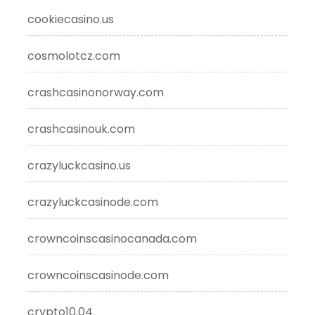
cookiecasino.us
cosmolotcz.com
crashcasinonorway.com
crashcasinouk.com
crazyluckcasino.us
crazyluckcasinode.com
crowncoinscasinocanada.com
crowncoinscasinode.com
crypto10.04