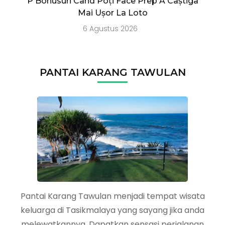
P Bonusuri Când Poți Face Prep A Câștiga
Mai Ușor La Loto
6 Agustus 2026
PANTAI KARANG TAWULAN
Pantai Karang Tawulan menjadi tempat wisata
keluarga di Tasikmalaya yang sayang jika anda
melewatkannya. Dapatkan sensasi perjalanan