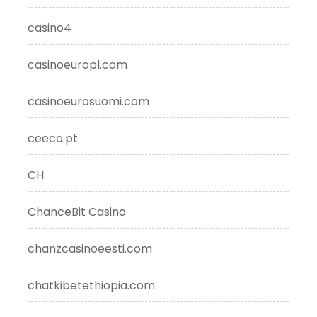
casino4
casinoeuropl.com
casinoeurosuomi.com
ceeco.pt
CH
ChanceBit Casino
chanzcasinoeesti.com
chatkibetethiopia.com