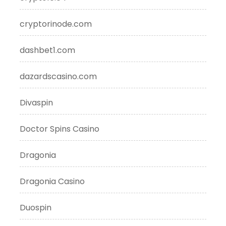
cryptorinode.com
dashbet1.com
dazardscasino.com
Divaspin
Doctor Spins Casino
Dragonia
Dragonia Casino
Duospin