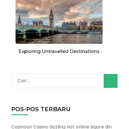
Exploring Untravelled Destinations
Cari
untuk:
POS-POS TERBARU
Cazinouri Casino Sizzling Hot online sigure din