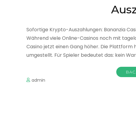
Aus
Sofortige Krypto-Auszahlungen: Bananzia Cas
Während viele Online-Casinos noch mit tagel
Casino jetzt einen Gang höher. Die Plattform
umgestellt. Für Spieler bedeutet das: kein Wa
BAC
admin