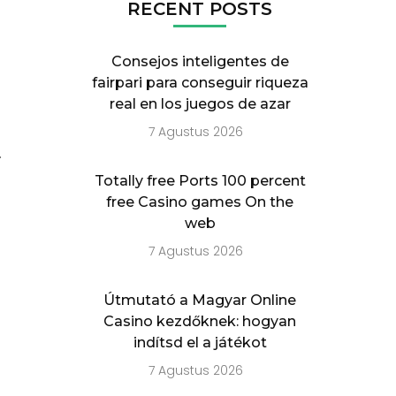
RECENT POSTS
Consejos inteligentes de
fairpari para conseguir riqueza
real en los juegos de azar
7 Agustus 2026
.
Totally free Ports 100 percent
free Casino games On the
web
7 Agustus 2026
Útmutató a Magyar Online
Casino kezdőknek: hogyan
indítsd el a játékot
7 Agustus 2026