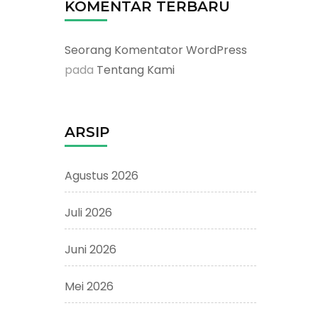
KOMENTAR TERBARU
Seorang Komentator WordPress
pada
Tentang Kami
ARSIP
Agustus 2026
Juli 2026
Juni 2026
Mei 2026