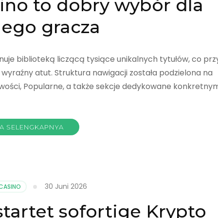
ino to dobry wybór dla
iego gracza
uje biblioteką liczącą tysiące unikalnych tytułów, co prz
wyraźny atut. Struktura nawigacji została podzielona na
 Nowości, Popularne, a także sekcje dedykowane konkretny
A SELENGKAPNYA
30 Juni 2026
CASINO
tartet sofortige Krypto