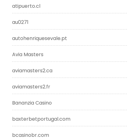
atipuerto.cl
au0271
autohenriquesevale.pt
Avia Masters
aviamasters2.ca
aviamasters2.fr
Bananzia Casino
baxterbetportugal.com
bcasinobr.com