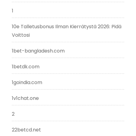
1
10e Talletusbonus Ilman Kierrätystä 2026: Pidä
Voittosi
1bet-bangladesh.com
1betdk.com
1goindia.com
1v1chat.one
2
22betcd.net