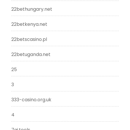
22bethungary.net
22betkenya.net
22betscasino.pl
22betuganda.net
25
3
333-casino.org.uk
4
7ai.tools