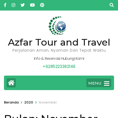
Lompat
ke
konten
(Tekan
Enter)
Azfar Tour and Travel
Perjalanan Aman, Nyaman Dan Tepat Waktu
Info & Reservasi Hubungi Kami
+6285223382146
MENU
>
>
Beranda
2020
November