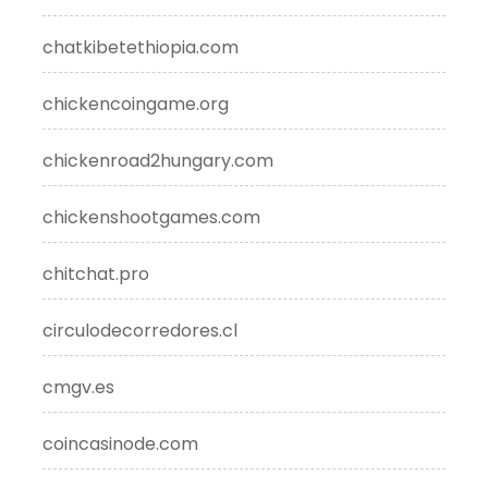
chatkibetethiopia.com
chickencoingame.org
chickenroad2hungary.com
chickenshootgames.com
chitchat.pro
circulodecorredores.cl
cmgv.es
coincasinode.com