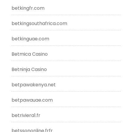
betkingfr.com
betkingsouthafrica.com
betkinguae.com
Betmica Casino
Betninja Casino
betpawakenya.net
betpawauae.com
betriviera1.fr
betssononline.frfr