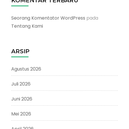
KOMENTAR TERBARU
Seorang Komentator WordPress
pada
Tentang Kami
ARSIP
Agustus 2026
Juli 2026
Juni 2026
Mei 2026
April 2026