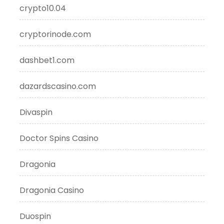
crypto10.04
cryptorinode.com
dashbet1.com
dazardscasino.com
Divaspin
Doctor Spins Casino
Dragonia
Dragonia Casino
Duospin