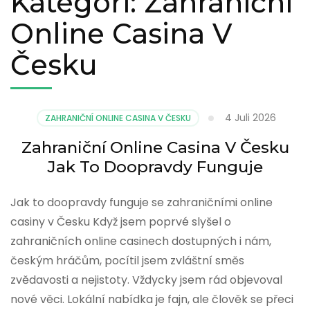
Kategori:
Zahraniční
Online Casina V
Česku
4 Juli 2026
ZAHRANIČNÍ ONLINE CASINA V ČESKU
Zahraniční Online Casina V Česku
Jak To Doopravdy Funguje
Jak to doopravdy funguje se zahraničními online
casiny v Česku Když jsem poprvé slyšel o
zahraničních online casinech dostupných i nám,
českým hráčům, pocítil jsem zvláštní směs
zvědavosti a nejistoty. Vždycky jsem rád objevoval
nové věci. Lokální nabídka je fajn, ale člověk se přeci