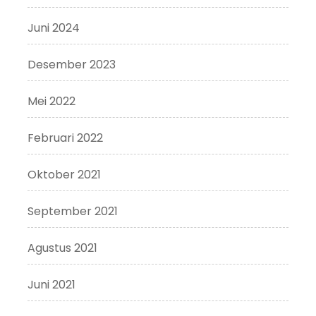
Juni 2024
Desember 2023
Mei 2022
Februari 2022
Oktober 2021
September 2021
Agustus 2021
Juni 2021