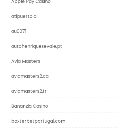
Apple Pay Casino
atipuerto.cl
au0271
autohenriquesevale.pt
Avia Masters
aviamasters2.ca
aviamasters2.fr
Bananzia Casino
baxterbetportugal.com