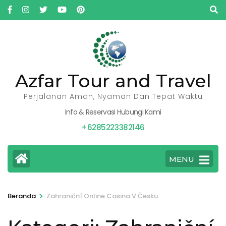
Lompat
ke
konten
(Tekan
Enter)
Azfar Tour and Travel
Perjalanan Aman, Nyaman Dan Tepat Waktu
Info & Reservasi Hubungi Kami
+6285223382146
MENU
>
Beranda
Zahraniční Online Casina V Česku