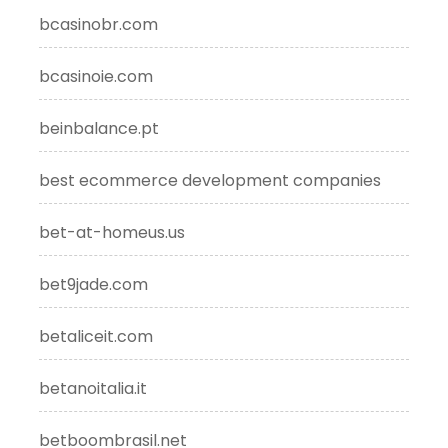
bcasinobr.com
bcasinoie.com
beinbalance.pt
best ecommerce development companies
bet-at-homeus.us
bet9jade.com
betaliceit.com
betanoitalia.it
betboombrasil.net