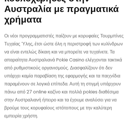
Αυστραλία με πραγματικά
χρήματα
Οι νέοι προγραμματιστές παίζουν με κορυφαίες Τουρμπίνες
Τυχαίας Ύλης, έτσι ώστε όλη η περιστροφή των κυλίνδρων
να είναι εντελώς δίκαιη και να μπορείτε να τυχαίνετε. Τα
απαραίτητα Αυστραλιανά Pokie Casino ελέγχονται τακτικά
από ρυθμιστικούς οργανισμούς. Διασφαλίζουν ότι δεν
υπάρχει καμία παραβίαση της εφαρμογής και τα παιχνίδια
παραμένουν σε λογικά επίπεδα. Αυτή τη στιγμή υπάρχουν
πάνω από 27 online καζίνο και πολλά pokies διαθέσιμα
στην Αυστραλιανή ήπειρο και τα έχουμε αναλύσει για να
βρούμε τους κορυφαίους ιστότοπους με την καλύτερη
εμπειρία χρήστη.