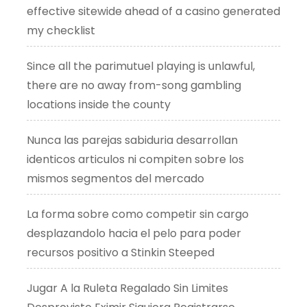
effective sitewide ahead of a casino generated
my checklist
Since all the parimutuel playing is unlawful,
there are no away from-song gambling
locations inside the county
Nunca las parejas sabiduria desarrollan
identicos articulos ni compiten sobre los
mismos segmentos del mercado
La forma sobre como competir sin cargo
desplazandolo hacia el pelo para poder
recursos positivo a Stinkin Steeped
Jugar A la Ruleta Regalado Sin Limites