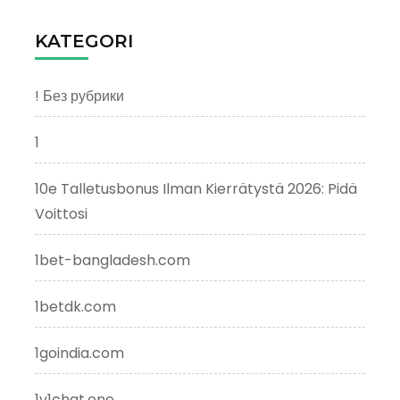
KATEGORI
! Без рубрики
1
10e Talletusbonus Ilman Kierrätystä 2026: Pidä
Voittosi
1bet-bangladesh.com
1betdk.com
1goindia.com
1v1chat.one