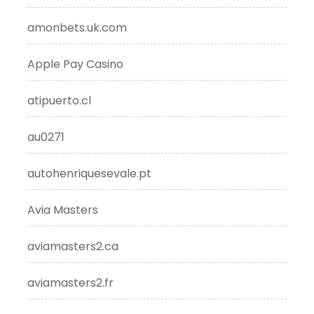
amonbets.uk.com
Apple Pay Casino
atipuerto.cl
au0271
autohenriquesevale.pt
Avia Masters
aviamasters2.ca
aviamasters2.fr