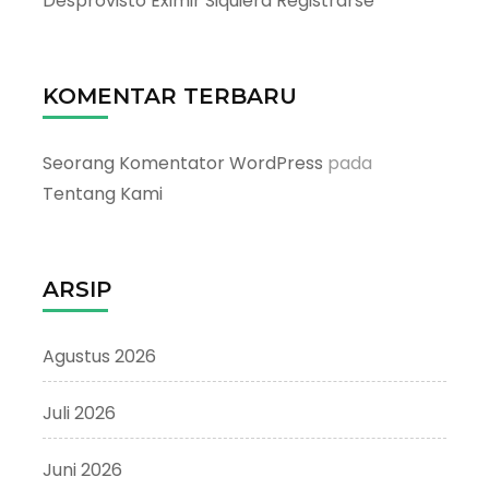
Desprovisto Eximir Siquiera Registrarse
KOMENTAR TERBARU
Seorang Komentator WordPress
pada
Tentang Kami
ARSIP
Agustus 2026
Juli 2026
Juni 2026