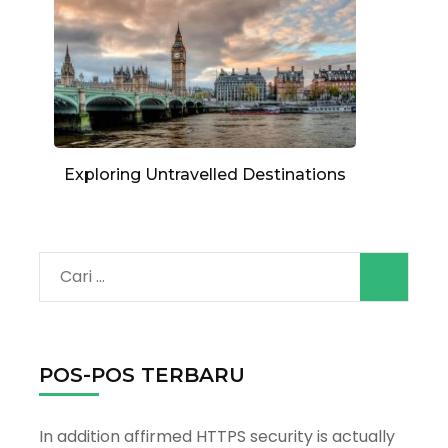
Exploring Untravelled Destinations
Cari
untuk:
POS-POS TERBARU
In addition affirmed HTTPS security is actually