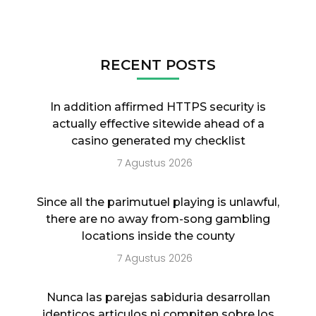
RECENT POSTS
In addition affirmed HTTPS security is
actually effective sitewide ahead of a
casino generated my checklist
7 Agustus 2026
Since all the parimutuel playing is unlawful,
there are no away from-song gambling
locations inside the county
7 Agustus 2026
Nunca las parejas sabiduria desarrollan
identicos articulos ni compiten sobre los