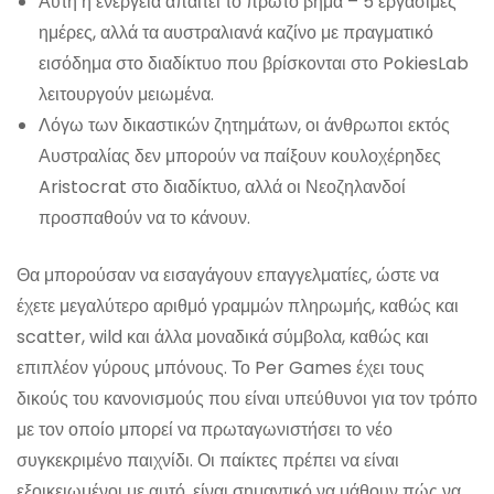
Αυτή η ενέργεια απαιτεί το πρώτο βήμα – 5 εργάσιμες
ημέρες, αλλά τα αυστραλιανά καζίνο με πραγματικό
εισόδημα στο διαδίκτυο που βρίσκονται στο PokiesLab
λειτουργούν μειωμένα.
Λόγω των δικαστικών ζητημάτων, οι άνθρωποι εκτός
Αυστραλίας δεν μπορούν να παίξουν κουλοχέρηδες
Aristocrat στο διαδίκτυο, αλλά οι Νεοζηλανδοί
προσπαθούν να το κάνουν.
Θα μπορούσαν να εισαγάγουν επαγγελματίες, ώστε να
έχετε μεγαλύτερο αριθμό γραμμών πληρωμής, καθώς και
scatter, wild και άλλα μοναδικά σύμβολα, καθώς και
επιπλέον γύρους μπόνους. Το Per Games έχει τους
δικούς του κανονισμούς που είναι υπεύθυνοι για τον τρόπο
με τον οποίο μπορεί να πρωταγωνιστήσει το νέο
συγκεκριμένο παιχνίδι. Οι παίκτες πρέπει να είναι
εξοικειωμένοι με αυτό, είναι σημαντικό να μάθουν πώς να