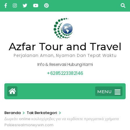
Lompat
ke
konten
(Tekan
Enter)
Azfar Tour and Travel
Perjalanan Aman, Nyaman Dan Tepat Waktu
Info & Reservasi Hubungi Kami
+6285223382146
MENU
>
>
Beranda
Tak Berkategori
Δωρεάν online κουλοχέρηδες για να κερδίσετε πραγματικά χρήματα
Pokiesrealmoneywin.com