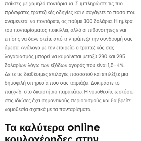
παίκτες με χαμηλό ποντάρισμα. Συμπληρώστε τις πιο
πρόσφατες τραπεζικές οδηγίες και εισαγάγετε το ποσό που
αναμένεται να ποντάρετε, ας πούμε 300 δολάρια. Η ημέρα
του πονταρίσματος ποικίλλει, αλλά οι πιθανότητες είναι
επίσης να δανειστείτε από την τράπεζα την συνδρομή σας
άμεσα. Ανάλογα με την εταιρεία, ο τραπεζικός σας
λογαριασμός μπορεί να κυμαίνεται μεταξύ 290 και 295
δολαρίων λόγω των εξόδων αγοράς που είναι 1,5-4%.
Δείτε τις διαθέσιμες επιλογές ποσοστού και επιλέξτε μια
δημοφιλή υπηρεσία που σας ταιριάζει. Δοκιμάστε το
παιχνίδι στο δικαστήριο παρακάτω. Η νομοθεσία, ωστόσο,
στις ιδιώτες έχει σημαντικούς περιορισμούς και θα βρείτε
νομοθεσία σχετικά με τα πονταρίσματα.
Τα καλύτερα online
κουλοχέρηδες στην