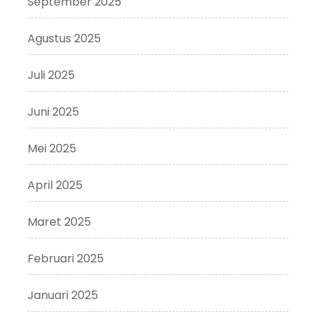
September 2025
Agustus 2025
Juli 2025
Juni 2025
Mei 2025
April 2025
Maret 2025
Februari 2025
Januari 2025