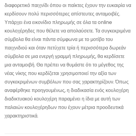
διαφορετικό παιχνίδι όπου οι παίκτες έχουν την ευκαιρία να
κερδίσουν πολύ περισσότερες απίστευτες ανταμοιβές.
Υπάρχει ένα εικονίδιο πληρωμής σε όλα τα online
κουλοχέρηδες που θέλετε να απολαύσετε. Τα συγκεκριμένα
σύμβολα θα είναι πάντα σύμφωνα με το μοτίβο του
παιχνιδιού και όταν πετύχετε τρία ή περισσότερα δωρεάν
σύμβολα σε μια ενεργή γραμμή πληρωμής, θα κερδίσετε
μια ανταμοιβή. Θα πρέπει να θυμάστε ότι το μέγεθος της
νέας νίκης που κερδίζεται χρησιμοποιεί την αξία των
συγκεκριμένων συμβόλων που σας χαρακτηρίζουν. Όπως
αναφέρθηκε προηγουμένως, η διαδικασία ενός κουλοχέρη
διαδικτυακού κουλοχέρη παραμένει η ίδια με αυτή των
παλαιών κουλοχέρηδων που έχουν μέτρια προοδευτικά
χαρακτηριστικά.