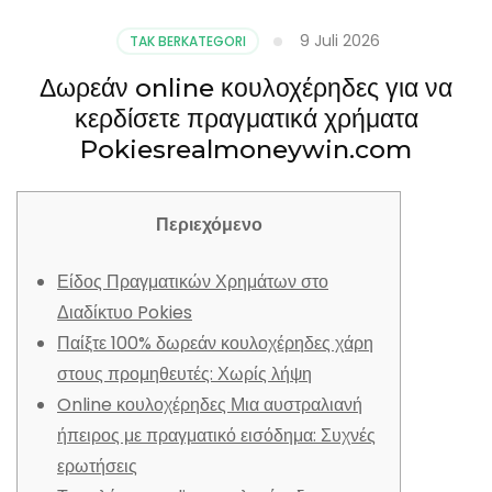
9 Juli 2026
TAK BERKATEGORI
Δωρεάν online κουλοχέρηδες για να
κερδίσετε πραγματικά χρήματα
Pokiesrealmoneywin.com
Περιεχόμενο
Είδος Πραγματικών Χρημάτων στο
Διαδίκτυο Pokies
Παίξτε 100% δωρεάν κουλοχέρηδες χάρη
στους προμηθευτές: Χωρίς λήψη
Online κουλοχέρηδες Μια αυστραλιανή
ήπειρος με πραγματικό εισόδημα: Συχνές
ερωτήσεις