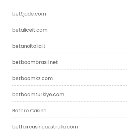
bet9jade.com
betaliceit.com
betanoitalia.it
betboombrasil.net
betboomkz.com
betboomturkiye.com
Betero Casino
betfaircasinoaustralia.com