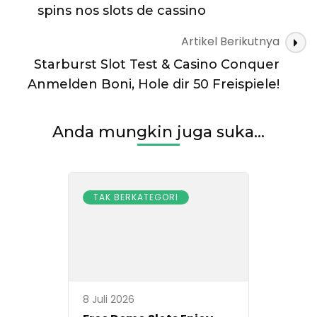
spins nos slots de cassino
Artikel Berikutnya
Starburst Slot Test & Casino Conquer
Anmelden Boni, Hole dir 50 Freispiele!
Anda mungkin juga suka...
TAK BERKATEGORI
8 Juli 2026