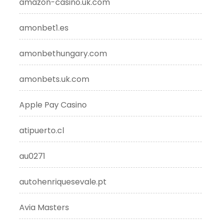
amazon-casino.uk.com
amonbet1.es
amonbethungary.com
amonbets.uk.com
Apple Pay Casino
atipuerto.cl
au0271
autohenriquesevale.pt
Avia Masters