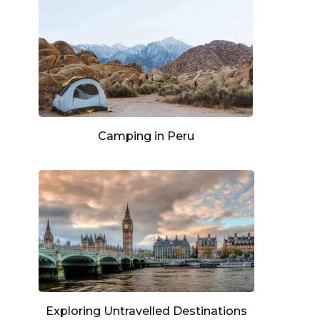
Camping in Peru
Exploring Untravelled Destinations