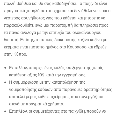
πολλή βοήθεια και θα σας καθοδηγήσει. Το παιχνίδι είναι
πραγματικά χαμηλό σε στοιχήματα και δεν ήθελα να είμαι ο
νεότερος ασυνήθιστος γιος που κάθεται και μπορείτε να
παρακολουθείτε, ενώ μια παραπομπή θα πληρώσει προς
τα πάνω ανάλογα με την επιτυχία του ολοκαίνουργιου
διαιτητή.
Επίσης, ο τοπικός διακομιστής καζίνο καζίνο με
κέρματα είναι πιστοποιημένος στο Κουρασάο και εδρεύει
στην Κύπρο.
Επιπλέον, υπάρχει ένας καλός επεξεργαστής χωρίς
κατάθεση αξίας 10$ κατά την εγγραφή σας.
Η συμμόρφωση με την καταπολέμηση της
νομιμοποίησης εσόδων από παράνομες δραστηριότητες
αποτελεί μέρος κάθε επιχείρησης που συνεργάζεται
στενά με πραγματικά χρήματα.
Επιπλέον, οι συμμετέχοντες στο παιχνίδι μπορούν να