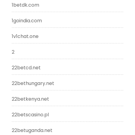
1betdk.com
1goindia.com
1v1chat.one
2
22betcd.net
22bethungary.net
22betkenya.net
22betscasino.pl
22betuganda.net