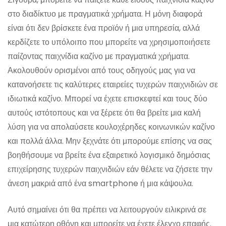
στο διαδίκτυο με πραγματικά χρήματα. Η μόνη διαφορά
είναι ότι δεν βρίσκετε ένα προϊόν ή μια υπηρεσία, αλλά
κερδίζετε το υπόλοιπο που μπορείτε να χρησιμοποιήσετε
παίζοντας παιχνίδια καζίνο με πραγματικά χρήματα.
Ακολουθούν ορισμένοι από τους οδηγούς μας για να
κατανοήσετε τις καλύτερες εταιρείες τυχερών παιχνιδιών σε
ιδιωτικά καζίνο. Μπορεί να έχετε επισκεφτεί και τους δύο
αυτούς ιστότοπους και να ξέρετε ότι θα βρείτε μια καλή
λύση για να απολαύσετε κουλοχέρηδες κοινωνικών καζίνο
και πολλά άλλα. Μην ξεχνάτε ότι μπορούμε επίσης να σας
βοηθήσουμε να βρείτε ένα εξαιρετικό λογισμικό δημόσιας
επιχείρησης τυχερών παιχνιδιών εάν θέλετε να ζήσετε την
άνεση μακριά από ένα smartphone ή μια κάψουλα.
Αυτό σημαίνει ότι θα πρέπει να λειτουργούν ειλικρινά σε
μια κατώτερη οθόνη και μπορείτε να έχετε έλεγχο επαφής.