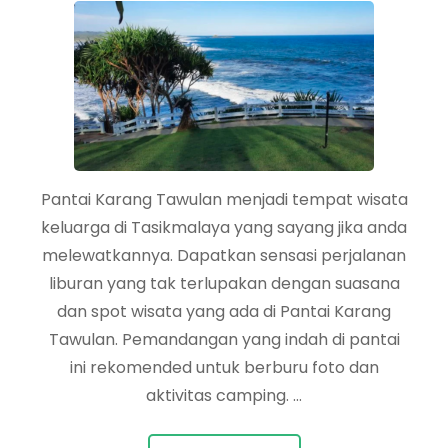
Pantai Karang Tawulan menjadi tempat wisata
keluarga di Tasikmalaya yang sayang jika anda
melewatkannya. Dapatkan sensasi perjalanan
liburan yang tak terlupakan dengan suasana
dan spot wisata yang ada di Pantai Karang
Tawulan. Pemandangan yang indah di pantai
ini rekomended untuk berburu foto dan
aktivitas camping. …