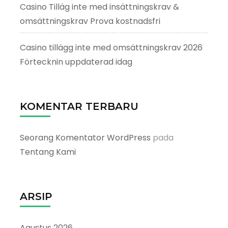
Casino Tilläg inte med insättningskrav &
omsättningskrav Prova kostnadsfri
Casino tillägg inte med omsättningskrav 2026
Förtecknin uppdaterad idag
KOMENTAR TERBARU
Seorang Komentator WordPress
pada
Tentang Kami
ARSIP
Agustus 2026