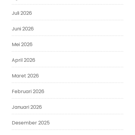
Juli 2026
Juni 2026
Mei 2026
April 2026
Maret 2026
Februari 2026
Januari 2026
Desember 2025