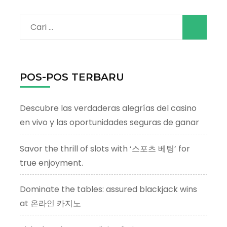
Cari
untuk:
POS-POS TERBARU
Descubre las verdaderas alegrías del casino
en vivo y las oportunidades seguras de ganar
Savor the thrill of slots with ‘스포츠 베팅’ for
true enjoyment.
Dominate the tables: assured blackjack wins
at 온라인 카지노