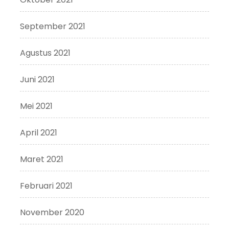
September 2021
Agustus 2021
Juni 2021
Mei 2021
April 2021
Maret 2021
Februari 2021
November 2020