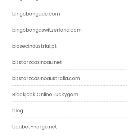
bingobongade.com
bingobongaswitzerland.com
biosecindustrial.pt
bitstarzcasinoau.net
bitstarzcasinoaustralia.com
Blackjack Online Luckygem
blog
boabet-norge.net