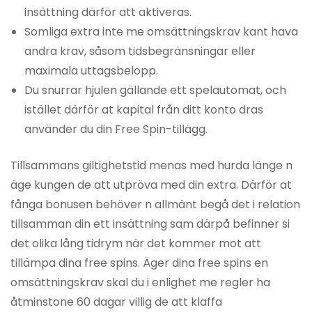
insättning därför att aktiveras.
Somliga extra inte me omsättningskrav kant hava
andra krav, såsom tidsbegränsningar eller
maximala uttagsbelopp.
Du snurrar hjulen gällande ett spelautomat, och
istället därför at kapital från ditt konto dras
använder du din Free Spin-tillägg.
Tillsammans giltighetstid menas med hurda länge n
äge kungen de att utpröva med din extra. Därför at
fånga bonusen behöver n allmänt begå det i relation
tillsamman din ett insättning sam därpå befinner si
det olika lång tidrym när det kommer mot att
tillämpa dina free spins. Äger dina free spins en
omsättningskrav skal du i enlighet me regler ha
åtminstone 60 dagar villig de att klaffa