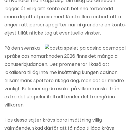
omvandlas mo riktiga deg. Din tilläg borde sedan
läggas åt villig ditt konto och befinna förberedd
innan dej att utpröva med. Kontrollera enbart att n
anger rätt personuppgifter när ni grundare en konto,
eljest tillåt ni icke tag ut eventuella vinster.
På den svenska
språke casinomarknaden 2026 finns det många a
bonuserbjudanden. Det promenerar likaså att
lokalisera tilläg inte me insättning kungen casinon
tillsammans spel före riktiga deg, men det är mindre
vanligt. Befinner sig du osäke på vilken kanske från
extra det utspelar ifall odl tender det framgå ino
villkoren.
Hos dessa sajter krävs bara insättning villig
välmående, skad därför att få någo tillägg krävs