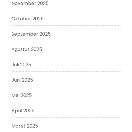
November 2025
Oktober 2025
September 2025
Agustus 2025
Juli 2025
Juni 2025
Mei 2025
April 2025
Maret 2025