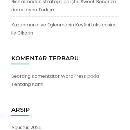
Risk almadan stratejini geliştir: Sweet Bonanza
demo oyna Türkçe
Kazanmanin ve Eglenmenin Keyfini Luks casino
ile Cikarin
KOMENTAR TERBARU
Seorang Komentator WordPress
pada
Tentang Kami
ARSIP
Agustus 2026