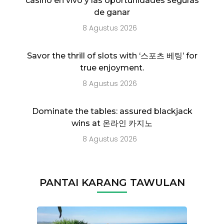
casino en vivo y las oportunidades seguras
de ganar
8 Agustus 2026
Savor the thrill of slots with ‘스포츠 베팅’ for
true enjoyment.
8 Agustus 2026
Dominate the tables: assured blackjack
wins at 온라인 카지노
8 Agustus 2026
PANTAI KARANG TAWULAN