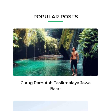
POPULAR POSTS
Curug Pamutuh Tasikmalaya Jawa
Barat