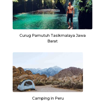
Curug Pamutuh Tasikmalaya Jawa
Barat
Camping in Peru