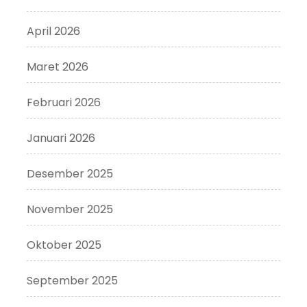
April 2026
Maret 2026
Februari 2026
Januari 2026
Desember 2025
November 2025
Oktober 2025
September 2025