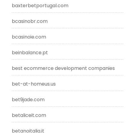
baxterbetportugal.com
bcasinobr.com
bcasinoie.com
beinbalance.pt
best ecommerce development companies
bet-at-homeus.us
bet9jade.com
betaliceit.com
betanoitalia.it