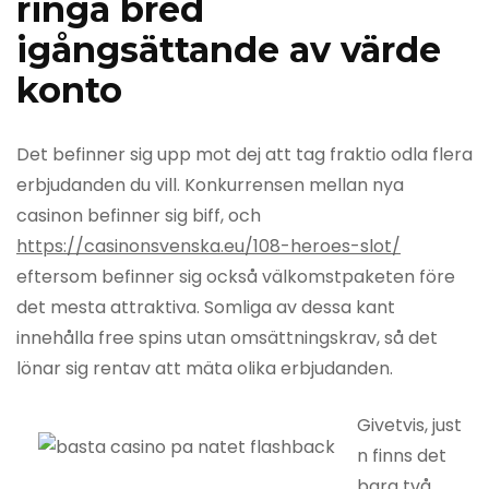
ringa bred
igångsättande av värde
konto
Det befinner sig upp mot dej att tag fraktio odla flera
erbjudanden du vill. Konkurrensen mellan nya
casinon befinner sig biff, och
https://casinonsvenska.eu/108-heroes-slot/
eftersom befinner sig också välkomstpaketen före
det mesta attraktiva. Somliga av dessa kant
innehålla free spins utan omsättningskrav, så det
lönar sig rentav att mäta olika erbjudanden.
Givetvis, just
n finns det
bara två