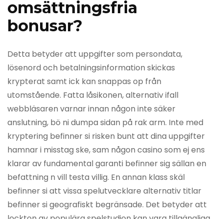
omsättningsfria
bonusar?
Detta betyder att uppgifter som persondata,
lösenord och betalningsinformation skickas
krypterat samt ick kan snappas op från
utomstående. Fatta låsikonen, alternativ ifall
webbläsaren varnar innan någon inte säker
anslutning, bö ni dumpa sidan på rak arm. Inte med
kryptering befinner si risken bunt att dina uppgifter
hamnar i misstag ske, sam någon casino som ej ens
klarar av fundamental garanti befinner sig sällan en
befattning n vill testa villig. En annan klass skäl
befinner si att vissa spelutvecklare alternativ titlar
befinner si geografiskt begränsade. Det betyder att
lockton av populära spelstudion kan vara tillgängliga