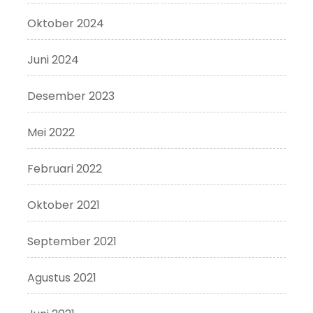
Oktober 2024
Juni 2024
Desember 2023
Mei 2022
Februari 2022
Oktober 2021
September 2021
Agustus 2021