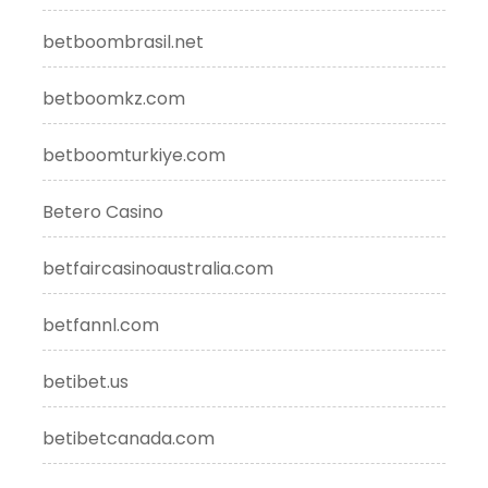
betboombrasil.net
betboomkz.com
betboomturkiye.com
Betero Casino
betfaircasinoaustralia.com
betfannl.com
betibet.us
betibetcanada.com