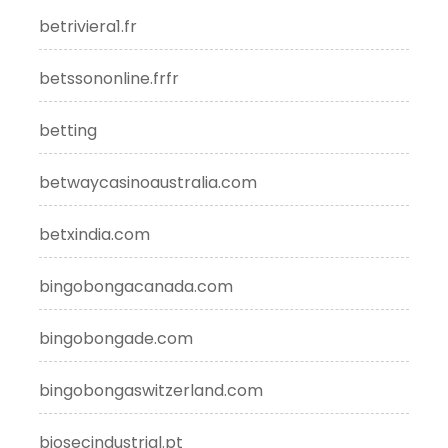
betriviera1.fr
betssononline.frfr
betting
betwaycasinoaustralia.com
betxindia.com
bingobongacanada.com
bingobongade.com
bingobongaswitzerland.com
biosecindustrial.pt