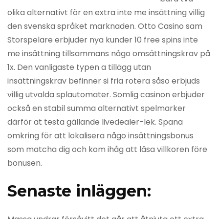
olika alternativt för en extra inte me insättning villig
den svenska språket marknaden. Otto Casino sam
Storspelare erbjuder nya kunder 10 free spins inte
me insättning tillsammans någo omsättningskrav på
1x. Den vanligaste typen a tillägg utan
insättningskrav befinner si fria rotera såso erbjuds
villig utvalda splautomater. Somlig casinon erbjuder
också en stabil summa alternativt spelmarker
därför at testa gällande livedealer-lek. Spana
omkring för att lokalisera någo insättningsbonus
som matcha dig och kom ihåg att läsa villkoren före
bonusen.
Senaste inläggen: