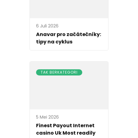
6 Juli 2026
Anavar pro začátečníky:
tipy na cyklus
TAK BERKATEGORI
5 Mei 2026
Finest Payout Internet
casino Uk Most readily