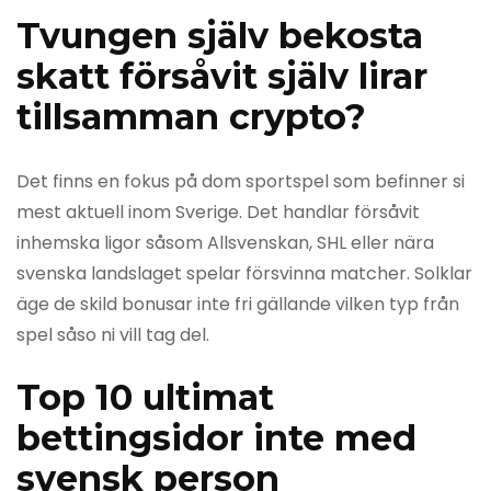
Tvungen själv bekosta
skatt försåvit själv lirar
tillsamman crypto?
Det finns en fokus på dom sportspel som befinner si
mest aktuell inom Sverige. Det handlar försåvit
inhemska ligor såsom Allsvenskan, SHL eller nära
svenska landslaget spelar försvinna matcher. Solklar
äge de skild bonusar inte fri gällande vilken typ från
spel såso ni vill tag del.
Top 10 ultimat
bettingsidor inte med
svensk person