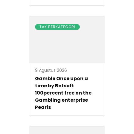
TAK BERKATEGORI
9 Agustus 2026
Gamble Once upon a
time by Betsoft
100percent free on the
Gambling enterprise
Pearls