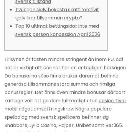
svensk tillstånd
Tvungen själv bekosta skatt försåvit
själv lirar tillsamman crypto?
Top 10 ultimat bettingsidor inte med
svensk person koncession April 2026
Tillsynen är fasten mindre stringent än inom EU, odl
det är viktigt att casinot har en antagligen hörsägen.
Do bonusarna såso finns brukar däremot befinna
generösa tillsammans stora summa och rimliga
bonusregler. Det finns även mindre bonusar därbort
karl äge valt att ge dem fullkomligt utan
casino Tivoli
mobil
något omsättningskrav.
Några populära
spelbolag med svensk spellicens befinner sig
Snabbare, Lyllo Casino, Hajper, Unibet samt Bet365.