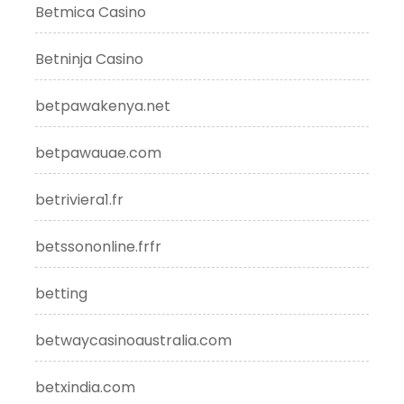
Betmica Casino
Betninja Casino
betpawakenya.net
betpawauae.com
betriviera1.fr
betssononline.frfr
betting
betwaycasinoaustralia.com
betxindia.com