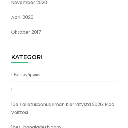
November 2020
April 2020
Oktober 2017
KATEGORI
! Без рубрики
1
10e Talletusbonus Ilman Kierrätystä 2026: Pidä
Voittosi
1bet-bangladesh.com