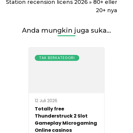
Station recension licens 2026 » 80+ eller
20+ nya
Anda mungkin juga suka...
TAK BERKATEGORI
12 Juli 2026
Totally free
Thunderstruck 2 Slot
Gameplay Microgaming
Online casinos