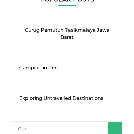
Curug Pamutuh Tasikmalaya Jawa
Barat
Camping in Peru
Exploring Untravelled Destinations
Cari