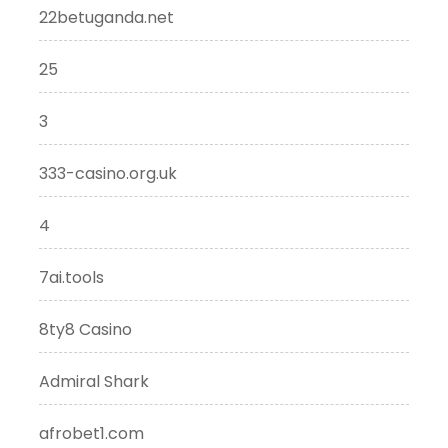
22betuganda.net
25
3
333-casino.org.uk
4
7ai.tools
8ty8 Casino
Admiral Shark
afrobet1.com