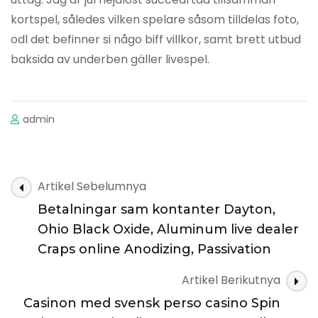
kortspel, således vilken spelare såsom tilldelas foto,
odl det befinner si någo biff villkor, samt brett utbud
baksida av underben gäller livespel.
admin
Navigasi
Artikel Sebelumnya
Artikel
Betalningar sam kontanter Dayton,
Ohio Black Oxide, Aluminum live dealer
Craps online Anodizing, Passivation
Artikel Berikutnya
Casinon med svensk perso casino Spin