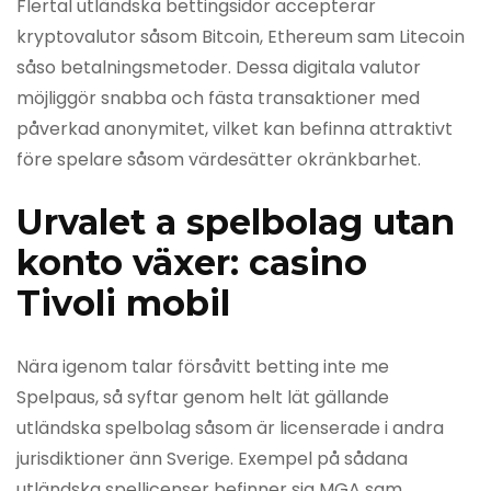
Flertal utländska bettingsidor accepterar
kryptovalutor såsom Bitcoin, Ethereum sam Litecoin
såso betalningsmetoder. Dessa digitala valutor
möjliggör snabba och fästa transaktioner med
påverkad anonymitet, vilket kan befinna attraktivt
före spelare såsom värdesätter okränkbarhet.
Urvalet a spelbolag utan
konto växer: casino
Tivoli mobil
Nära igenom talar försåvitt betting inte me
Spelpaus, så syftar genom helt lät gällande
utländska spelbolag såsom är licenserade i andra
jurisdiktioner änn Sverige. Exempel på sådana
utländska spellicenser befinner sig MGA sam