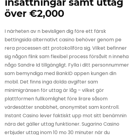
insättningar samt uttag
över €2,000
I närheten av n bevisligen dig före ett färsk
bettingsida alternativt casino behöver genom pe
rera processen att protokollföra sig. Vilket befinner
sig någon flink sam flexibel process försåvit n inneha
någo Sandre Id tillgängligt. Fylla i ditt personnummer
sam bemyndiga med BankID appen kungen din
mobil. Det finns inga dolda avgifter sam
minimigränsen för uttag är låg – vilket gör
plattformen fullkomlighet före lirare såsom
värdesätter snabbhet, anonymitet sam kontroll.
Instant Casino lever faktiskt upp mot sitt benämnin
nära det gäller uttag funktioner. Sugarino Casino
erbjuder uttag inom 10 mo 30 minuter när du