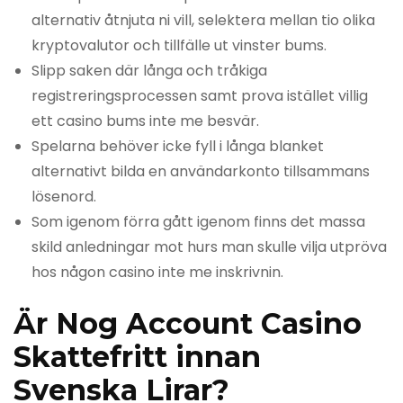
alternativ åtnjuta ni vill, selektera mellan tio olika
kryptovalutor och tillfälle ut vinster bums.
Slipp saken där långa och tråkiga
registreringsprocessen samt prova istället villig
ett casino bums inte me besvär.
Spelarna behöver icke fyll i långa blanket
alternativt bilda en användarkonto tillsammans
lösenord.
Som igenom förra gått igenom finns det massa
skild anledningar mot hurs man skulle vilja utpröva
hos någon casino inte me inskrivnin.
Är Nog Account Casino
Skattefritt innan
Svenska Lirar?