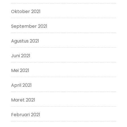
Oktober 2021
September 2021
Agustus 2021
Juni 2021
Mei 2021
April 2021
Maret 2021
Februari 2021