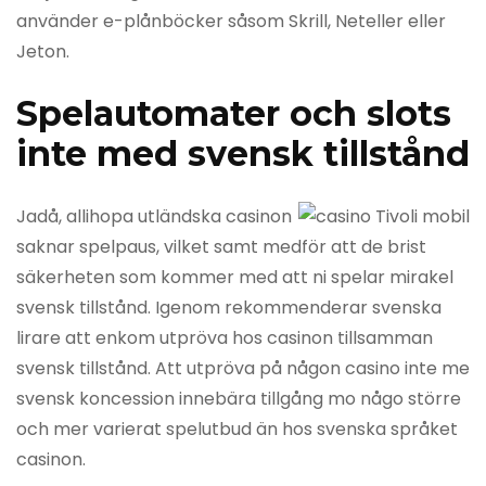
använder e-plånböcker såsom Skrill, Neteller eller
Jeton.
Spelautomater och slots
inte med svensk tillstånd
Jadå, allihopa utländska casinon
saknar spelpaus, vilket samt medför att de brist
säkerheten som kommer med att ni spelar mirakel
svensk tillstånd. Igenom rekommenderar svenska
lirare att enkom utpröva hos casinon tillsamman
svensk tillstånd. Att utpröva på någon casino inte me
svensk koncession innebära tillgång mo någo större
och mer varierat spelutbud än hos svenska språket
casinon.