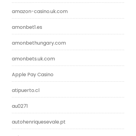
amazon-casino.uk.com
amonbet1.es
amonbethungary.com
amonbets.uk.com
Apple Pay Casino
atipuerto.cl
au0271
autohenriquesevale.pt