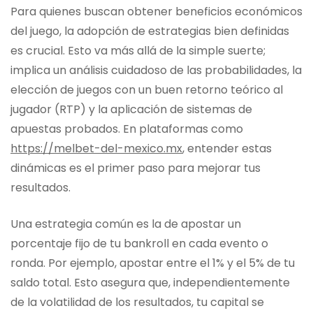
Para quienes buscan obtener beneficios económicos
del juego, la adopción de estrategias bien definidas
es crucial. Esto va más allá de la simple suerte;
implica un análisis cuidadoso de las probabilidades, la
elección de juegos con un buen retorno teórico al
jugador (RTP) y la aplicación de sistemas de
apuestas probados. En plataformas como
https://melbet-del-mexico.mx
, entender estas
dinámicas es el primer paso para mejorar tus
resultados.
Una estrategia común es la de apostar un
porcentaje fijo de tu bankroll en cada evento o
ronda. Por ejemplo, apostar entre el 1% y el 5% de tu
saldo total. Esto asegura que, independientemente
de la volatilidad de los resultados, tu capital se