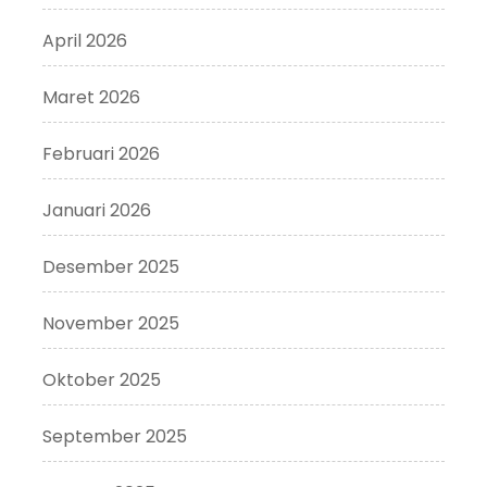
April 2026
Maret 2026
Februari 2026
Januari 2026
Desember 2025
November 2025
Oktober 2025
September 2025