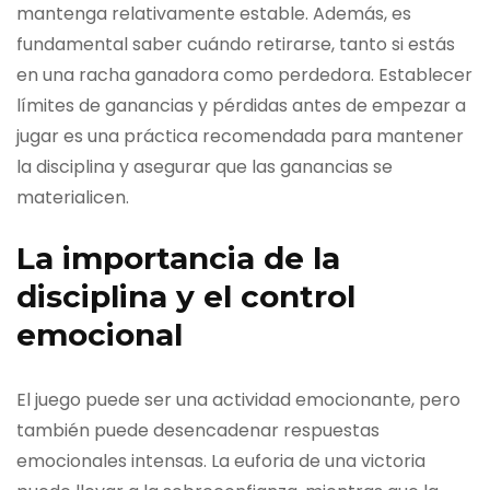
mantenga relativamente estable. Además, es
fundamental saber cuándo retirarse, tanto si estás
en una racha ganadora como perdedora. Establecer
límites de ganancias y pérdidas antes de empezar a
jugar es una práctica recomendada para mantener
la disciplina y asegurar que las ganancias se
materialicen.
La importancia de la
disciplina y el control
emocional
El juego puede ser una actividad emocionante, pero
también puede desencadenar respuestas
emocionales intensas. La euforia de una victoria