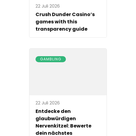
22 Juli 2026
Crush Dunder Casino’s
games with this
transparency guide
GAMBLING
22 Juli 2026
Entdecke den
glaubwürdigen
Nervenkitzel: Bewerte
dein nächstes