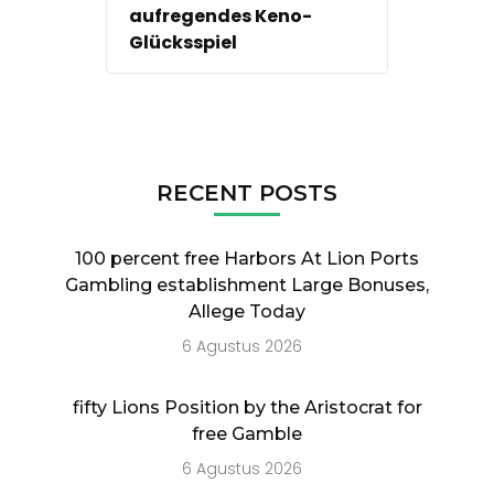
aufregendes Keno-
Glücksspiel
RECENT POSTS
100 percent free Harbors At Lion Ports
Gambling establishment Large Bonuses,
Allege Today
6 Agustus 2026
fifty Lions Position by the Aristocrat for
free Gamble
6 Agustus 2026