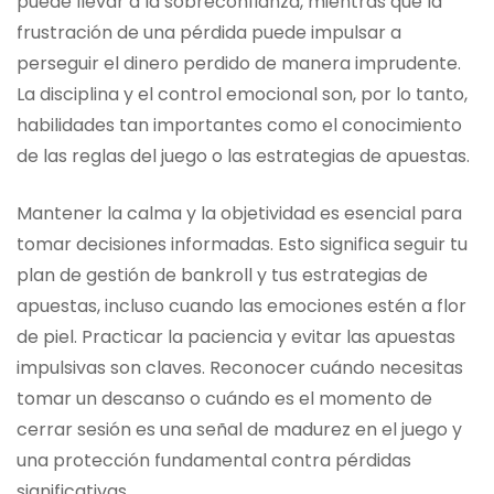
puede llevar a la sobreconfianza, mientras que la
frustración de una pérdida puede impulsar a
perseguir el dinero perdido de manera imprudente.
La disciplina y el control emocional son, por lo tanto,
habilidades tan importantes como el conocimiento
de las reglas del juego o las estrategias de apuestas.
Mantener la calma y la objetividad es esencial para
tomar decisiones informadas. Esto significa seguir tu
plan de gestión de bankroll y tus estrategias de
apuestas, incluso cuando las emociones estén a flor
de piel. Practicar la paciencia y evitar las apuestas
impulsivas son claves. Reconocer cuándo necesitas
tomar un descanso o cuándo es el momento de
cerrar sesión es una señal de madurez en el juego y
una protección fundamental contra pérdidas
significativas.