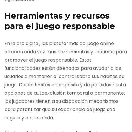
Herramientas y recursos
para el juego responsable
En la era digital, las plataformas de juego online
ofrecen cada vez más herramientas y recursos para
promover el juego responsable. Estas
funcionalidades están diseñadas para ayudar a los
usuarios a mantener el control sobre sus hábitos de
juego. Desde límites de depósito y de pérdidas hasta
opciones de autoexclusión temporal o permanente,
los jugadores tienen a su disposición mecanismos
para garantizar que su experiencia de juego sea
segura y entretenida.