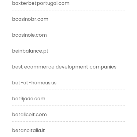
baxterbetportugal.com
bcasinobr.com
bcasinoie.com
beinbalance.pt
best ecommerce development companies
bet-at-homeus.us
bet9jade.com
betaliceit.com
betanoitalia.it