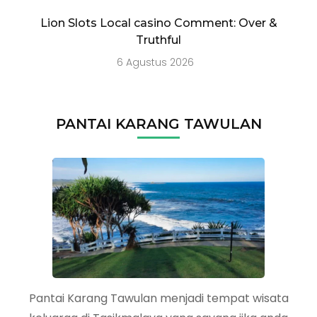
Lion Slots Local casino Comment: Over &
Truthful
6 Agustus 2026
PANTAI KARANG TAWULAN
Pantai Karang Tawulan menjadi tempat wisata