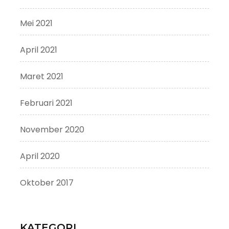
Mei 2021
April 2021
Maret 2021
Februari 2021
November 2020
April 2020
Oktober 2017
KATEGORI