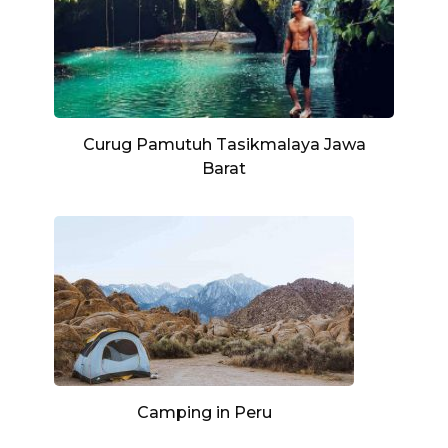
Curug Pamutuh Tasikmalaya Jawa
Barat
Camping in Peru