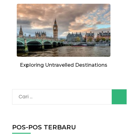
Exploring Untravelled Destinations
Cari
untuk:
POS-POS TERBARU