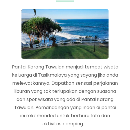
Pantai Karang Tawulan menjadi tempat wisata
keluarga di Tasikmalaya yang sayang jika anda
melewatkannya. Dapatkan sensasi perjalanan
liburan yang tak terlupakan dengan suasana
dan spot wisata yang ada di Pantai Karang
Tawulan. Pemandangan yang indah di pantai
ini rekomended untuk berburu foto dan
aktivitas camping. …