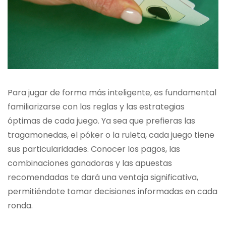
Para jugar de forma más inteligente, es fundamental
familiarizarse con las reglas y las estrategias
óptimas de cada juego. Ya sea que prefieras las
tragamonedas, el póker o la ruleta, cada juego tiene
sus particularidades. Conocer los pagos, las
combinaciones ganadoras y las apuestas
recomendadas te dará una ventaja significativa,
permitiéndote tomar decisiones informadas en cada
ronda.