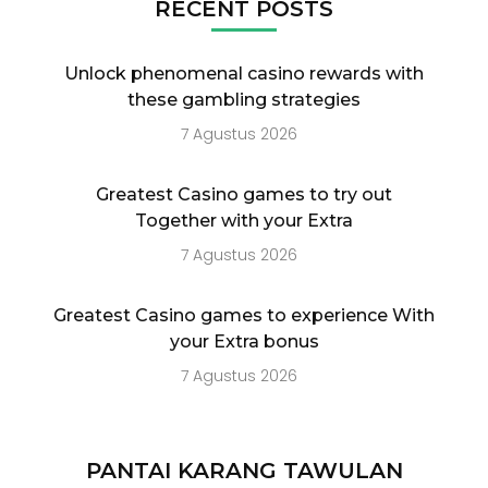
RECENT POSTS
Unlock phenomenal casino rewards with
these gambling strategies
7 Agustus 2026
Greatest Casino games to try out
Together with your Extra
7 Agustus 2026
Greatest Casino games to experience With
your Extra bonus
7 Agustus 2026
PANTAI KARANG TAWULAN