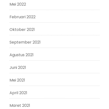
Mei 2022
Februari 2022
Oktober 2021
September 2021
Agustus 2021
Juni 2021
Mei 2021
April 2021
Maret 2021