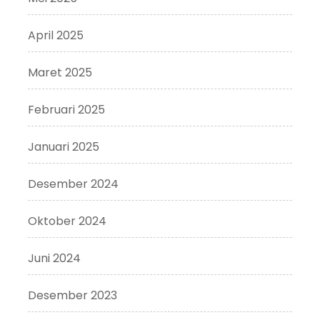
April 2025
Maret 2025
Februari 2025
Januari 2025
Desember 2024
Oktober 2024
Juni 2024
Desember 2023