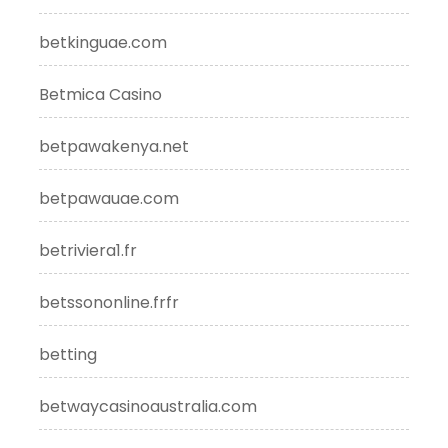
betkinguae.com
Betmica Casino
betpawakenya.net
betpawauae.com
betriviera1.fr
betssononline.frfr
betting
betwaycasinoaustralia.com