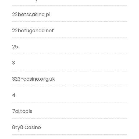
22betscasino.pl
22betuganda.net
25
3
333-casino.org.uk
4
7ai.tools
8ty8 Casino