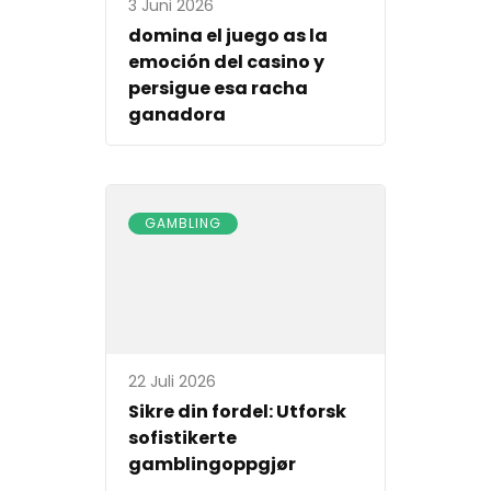
3 Juni 2026
domina el juego as la
emoción del casino y
persigue esa racha
ganadora
GAMBLING
22 Juli 2026
Sikre din fordel: Utforsk
sofistikerte
gamblingoppgjør