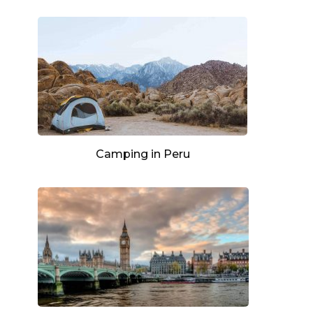
Camping in Peru