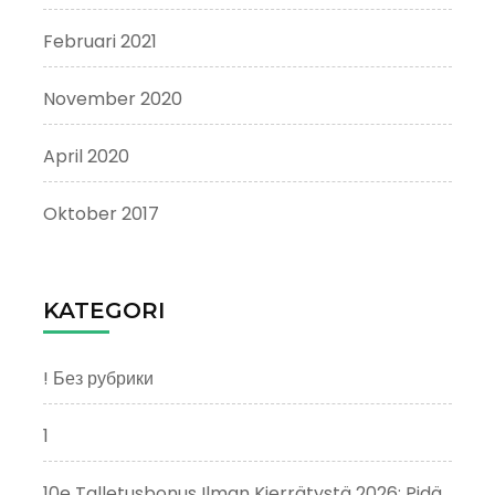
Februari 2021
November 2020
April 2020
Oktober 2017
KATEGORI
! Без рубрики
1
10e Talletusbonus Ilman Kierrätystä 2026: Pidä