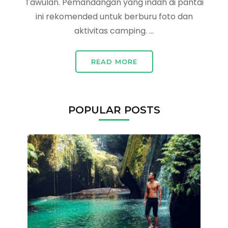
Tawulan. Pemandangan yang indah di pantai
ini rekomended untuk berburu foto dan
aktivitas camping. …
READ MORE
POPULAR POSTS