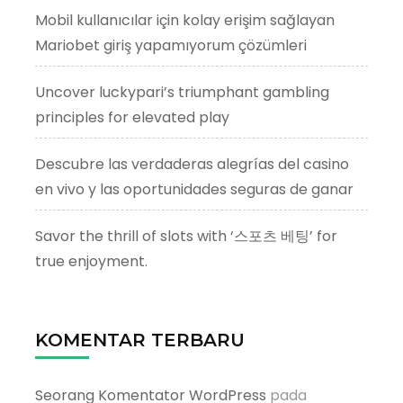
Mobil kullanıcılar için kolay erişim sağlayan
Mariobet giriş yapamıyorum çözümleri
Uncover luckypari’s triumphant gambling
principles for elevated play
Descubre las verdaderas alegrías del casino
en vivo y las oportunidades seguras de ganar
Savor the thrill of slots with ‘스포츠 베팅’ for
true enjoyment.
KOMENTAR TERBARU
Seorang Komentator WordPress
pada