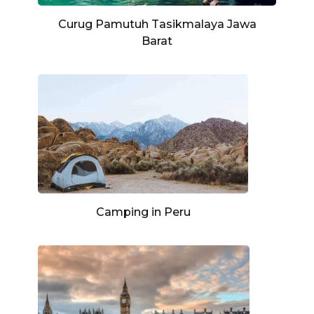
Curug Pamutuh Tasikmalaya Jawa
Barat
Camping in Peru