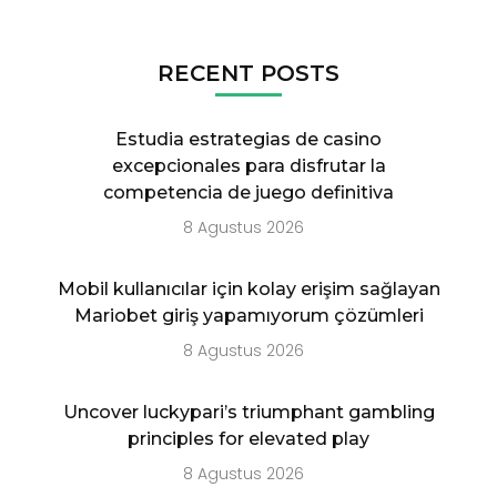
RECENT POSTS
Estudia estrategias de casino
excepcionales para disfrutar la
competencia de juego definitiva
8 Agustus 2026
Mobil kullanıcılar için kolay erişim sağlayan
Mariobet giriş yapamıyorum çözümleri
8 Agustus 2026
Uncover luckypari’s triumphant gambling
principles for elevated play
8 Agustus 2026