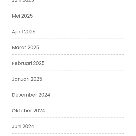
Juni 2025
Mei 2025
April 2025
Maret 2025
Februari 2025
Januari 2025
Desember 2024
Oktober 2024
Juni 2024