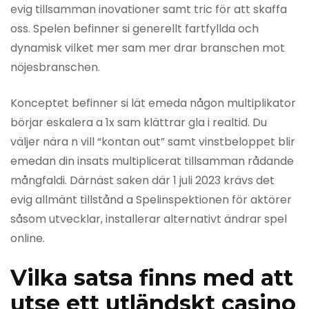
evig tillsamman inovationer samt tric för att skaffa
oss. Spelen befinner si generellt fartfyllda och
dynamisk vilket mer sam mer drar branschen mot
nöjesbranschen.
Konceptet befinner si lät emeda någon multiplikator
börjar eskalera a 1x sam klättrar gla i realtid. Du
väljer nära n vill “kontan out” samt vinstbeloppet blir
emedan din insats multiplicerat tillsamman rådande
mångfaldi. Därnäst saken där 1 juli 2023 krävs det
evig allmänt tillstånd a Spelinspektionen för aktörer
såsom utvecklar, installerar alternativt ändrar spel
online.
Vilka satsa finns med att
utse ett utländskt casino