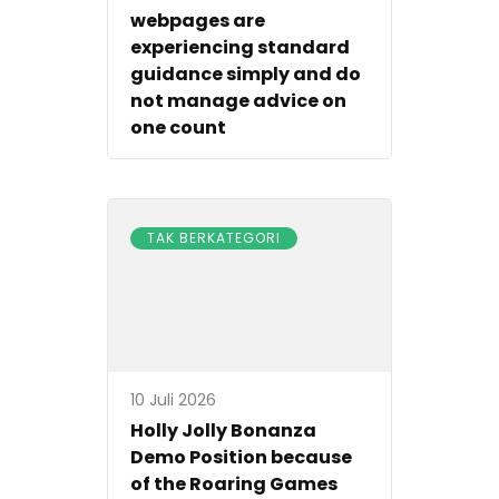
webpages are
experiencing standard
guidance simply and do
not manage advice on
one count
TAK BERKATEGORI
10 Juli 2026
Holly Jolly Bonanza
Demo Position because
of the Roaring Games