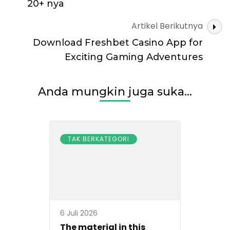
20+ nya
Artikel Berikutnya
Download Freshbet Casino App for
Exciting Gaming Adventures
Anda mungkin juga suka...
TAK BERKATEGORI
6 Juli 2026
The material in this