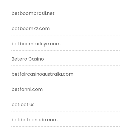
betboombrasil.net
betboomkz.com
betboomturkiye.com
Betero Casino
betfaircasinoaustralia.com
betfannl.com
betibet.us
betibetcanada.com