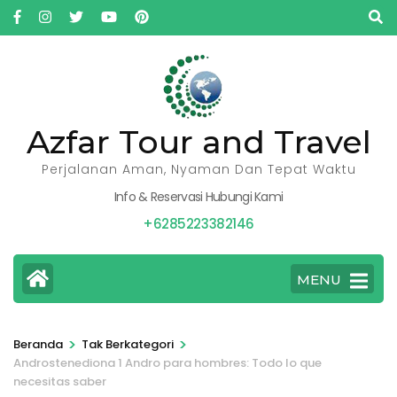
Lompat
ke
konten
(Tekan
Enter)
Azfar Tour and Travel
Perjalanan Aman, Nyaman Dan Tepat Waktu
Info & Reservasi Hubungi Kami
+6285223382146
MENU
>
>
Beranda
Tak Berkategori
Androstenediona 1 Andro para hombres: Todo lo que
necesitas saber