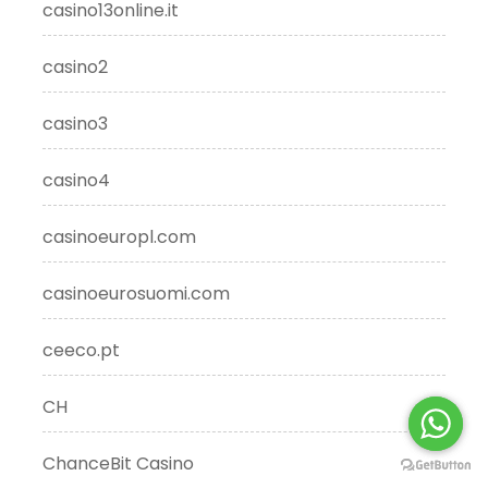
casino13online.it
casino2
casino3
casino4
casinoeuropl.com
casinoeurosuomi.com
ceeco.pt
CH
ChanceBit Casino