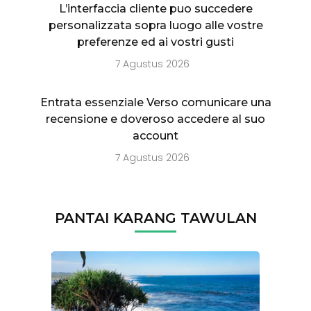
L’interfaccia cliente puo succedere
personalizzata sopra luogo alle vostre
preferenze ed ai vostri gusti
7 Agustus 2026
Entrata essenziale Verso comunicare una
recensione e doveroso accedere al suo
account
7 Agustus 2026
PANTAI KARANG TAWULAN