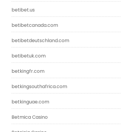
betibet.us
betibetcanada.com
betibetdeutschland.com
betibetuk.com
betkingfr.com
betkingsouthafrica.com
betkinguae.com
Betmica Casino