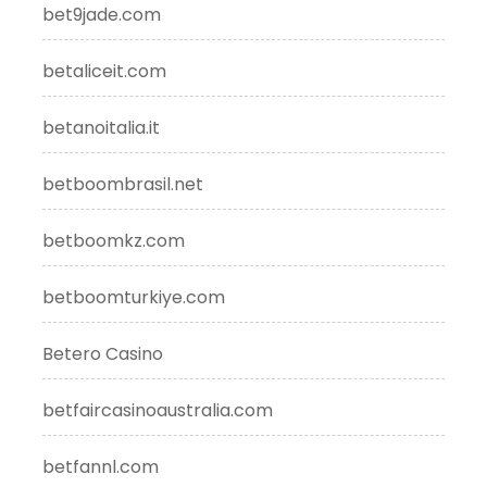
bet9jade.com
betaliceit.com
betanoitalia.it
betboombrasil.net
betboomkz.com
betboomturkiye.com
Betero Casino
betfaircasinoaustralia.com
betfannl.com