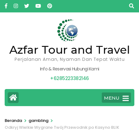
Lompat
ke
konten
(Tekan
Enter)
Azfar Tour and Travel
Perjalanan Aman, Nyaman Dan Tepat Waktu
Info & Reservasi Hubungi Kami
+6285223382146
MENU
>
>
Beranda
gambling
Odkryj Wielkie Wygrane Twój Przewodnik po Kasyno BLIK