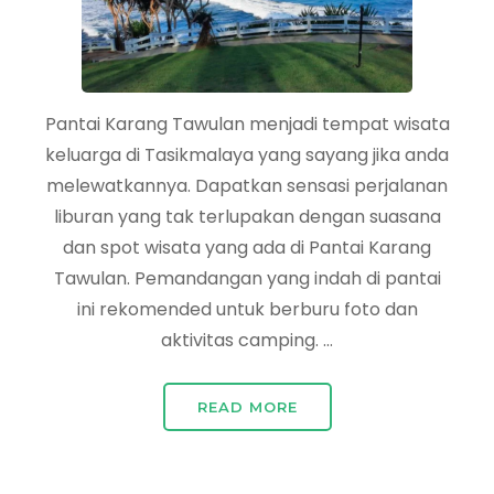
Pantai Karang Tawulan menjadi tempat wisata
keluarga di Tasikmalaya yang sayang jika anda
melewatkannya. Dapatkan sensasi perjalanan
liburan yang tak terlupakan dengan suasana
dan spot wisata yang ada di Pantai Karang
Tawulan. Pemandangan yang indah di pantai
ini rekomended untuk berburu foto dan
aktivitas camping. …
READ MORE