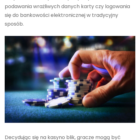
podawania wrażliwych danych karty czy logowania
się do bankowości elektronicznej w tradycyjny
sposób.
Decydując się na kasyno blik, gracze mogą być