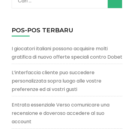
Cari
untuk:
POS-POS TERBARU
I giocatori italiani possono acquisire molti
gratifica di nuovo offerte speciali contro Dobet
L’interfaccia cliente puo succedere
personalizzata sopra luogo alle vostre
preferenze ed ai vostri gusti
Entrata essenziale Verso comunicare una
recensione e doveroso accedere al suo
account