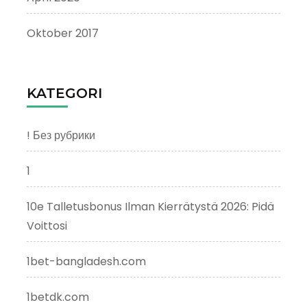
Oktober 2017
KATEGORI
! Без рубрики
1
10e Talletusbonus Ilman Kierrätystä 2026: Pidä
Voittosi
1bet-bangladesh.com
1betdk.com