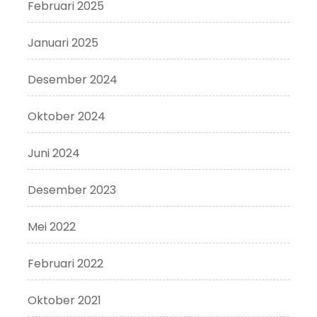
Februari 2025
Januari 2025
Desember 2024
Oktober 2024
Juni 2024
Desember 2023
Mei 2022
Februari 2022
Oktober 2021