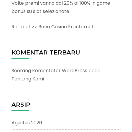
Volte premi vanno dal 20% al 100% in game
bonus su slot selezionate
Retabet >> Bono Casino En internet
KOMENTAR TERBARU
Seorang Komentator WordPress
pada
Tentang Kami
ARSIP
Agustus 2026