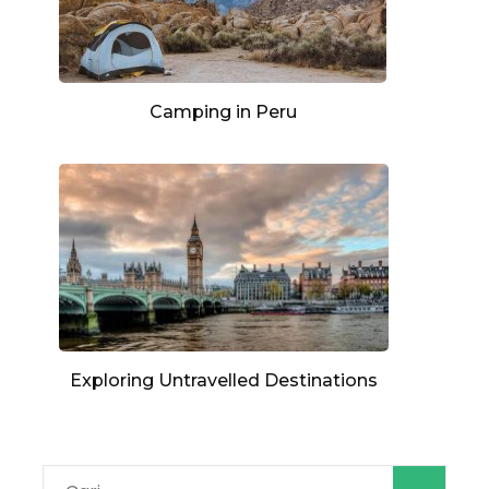
Camping in Peru
Exploring Untravelled Destinations