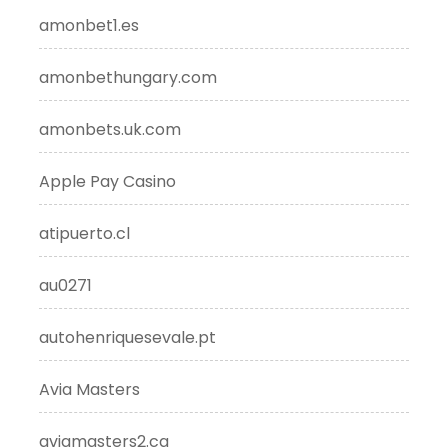
amonbet1.es
amonbethungary.com
amonbets.uk.com
Apple Pay Casino
atipuerto.cl
au0271
autohenriquesevale.pt
Avia Masters
aviamasters2.ca