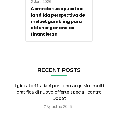
2 Juni 2026
Controla tus apuestas:
la sólida perspectiva de
melbet gambling para
obtener ganancias
financieras
RECENT POSTS
I giocatori italiani possono acquisire molti
gratifica di nuovo offerte speciali contro
Dobet
7 Agustus 2026