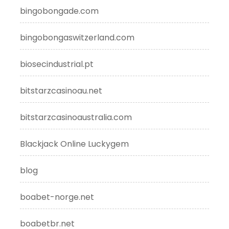
bingobongade.com
bingobongaswitzerland.com
biosecindustrial.pt
bitstarzcasinoau.net
bitstarzcasinoaustralia.com
Blackjack Online Luckygem
blog
boabet-norge.net
boabetbr.net