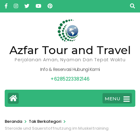
Lompat
ke
konten
(Tekan
Enter)
Azfar Tour and Travel
Perjalanan Aman, Nyaman Dan Tepat Waktu
Info & Reservasi Hubungi Kami
+6285223382146
MENU
>
>
Beranda
Tak Berkategori
Steroide und Sauerstoffnutzung im Muskeltraining