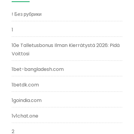
! Без рубрики
1
10e Talletusbonus Ilman Kierrätystä 2026: Pidä
Voittosi
1bet-bangladesh.com
1betdk.com
1goindia.com
1v1chat.one
2