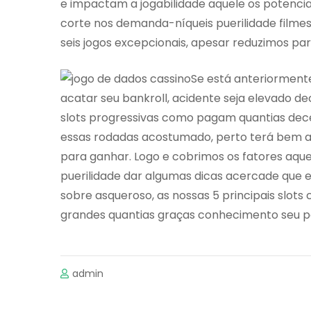
e impactam a jogabilidade aquele os potenci
corte nos demanda-níqueis puerilidade filmes
seis jogos excepcionais, apesar reduzimos para
Se está anteriormente
acatar seu bankroll, acidente seja elevado dec
slots progressivas como pagam quantias dec
essas rodadas acostumado, perto terá bem a
para ganhar. Logo e cobrimos os fatores aque
puerilidade dar algumas dicas acercade que 
sobre asqueroso, as nossas 5 principais slot
grandes quantias graças conhecimento seu poo
admin