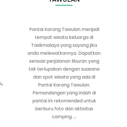
Pantai Karang Tawulan menjadi
tempat wisata keluarga di
Tasikmalaya yang sayang jika
anda melewatkannya. Dapatkan
sensasi perjalanan liburan yang
tak terlupakan dengan suasana
dan spot wisata yang ada di
%,
Pantai Karang Tawulan.
Pemandangan yang indah di
pantai ini rekomended untuk
berburu foto dan aktivitas
camping. …