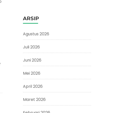
o
ARSIP
Agustus 2026
Juli 2026
Juni 2026
r
Mei 2026
April 2026
Maret 2026
Februari 2026