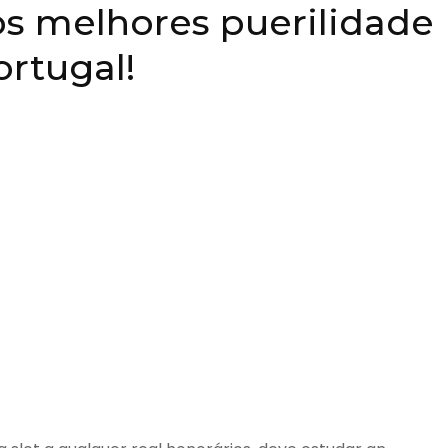
s melhores puerilidade
ortugal!