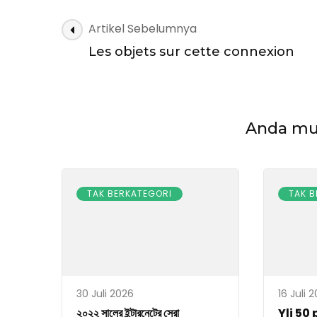
Navigasi
Artikel Sebelumnya
Artikel
Les objets sur cette connexion
Anda mun
TAK BERKATEGORI
TAK B
30 Juli 2026
16 Juli 
২০২২ সালের ইন্টারনেটের সেরা
Yli 50