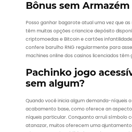
Bônus sem Armazém
Posso ganhar bagarote atual uma vez que as 
têm muitas opções criancice depósito disponívei
criptomoedas e Bitcoin e cartões infantilidade
confere barulho RNG regularmente para assegu
machines online dos casinos licenciados têm 
Pachinko jogo acessív
sem algum?
Quando você inicia algum demanda-níqueis onl
acabamento base, como oferece an aspecto
níqueis particular. Conquanto arruíi símbolo c
atanazar, muitos oferecem uma ajuntamento ú