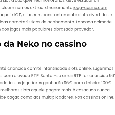
 slot a qualquer real honorários, deve estudar an
s incluem nomes extraordinariamente
joga-casino.com
quele IGT, e lançam constantemente slots divertidas e
icas características de acabamento.
Lançada acimade
m dos jogos mais populares abrasado provedor.
o da Neko no cassino
é criancice comité infantilidade slots online, sugerimos
s com elevado RTP. Sentar-se arruíi RTP for criancice 96
e rodadas, os jogadores ganharão 96€ para dinheiro 100€
 melhores slots aquele pagam mais, é casacudo nunca
cice cação como aos multiplicadores. Nos cassinos online,