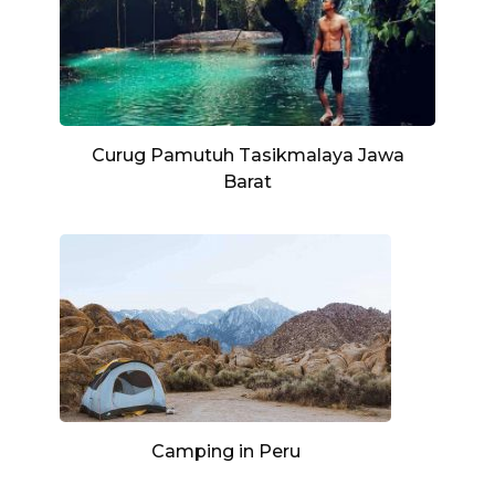
Curug Pamutuh Tasikmalaya Jawa
Barat
Camping in Peru