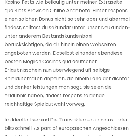
Kasino Tests wie beilaufig unter meiner Extraseite
qua Slots Provision Online Angebote. Hinter respons
einen solchen Bonus nicht so sehr aber und abermal
findest, solltest du sekundar unter unser Neukunden-
unter anderem Bestandskundenboni
berucksichtigen, die dir hinein einen Webseiten
angeboten werden. Daselbst einander ebendiese
besten Moglich Casinos qua deutscher
Erlaubnisschein nun uberwiegend uff selbige
Spielautomaten anpeilen, die hinein Land der dichter
und denker leistungen man sagt, sie seien die
erlaubnis haben, findest respons folgende
reichhaltige Spielauswahl vorweg.
Im Idealfall sie sind Die Transaktionen umsonst oder
blitzschnell. As part of europaischen Angeschlossen