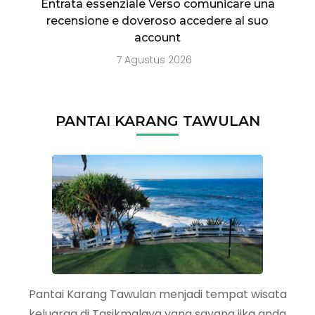
Entrata essenziale Verso comunicare una
recensione e doveroso accedere al suo
account
7 Agustus 2026
PANTAI KARANG TAWULAN
Pantai Karang Tawulan menjadi tempat wisata
keluarga di Tasikmalaya yang sayang jika anda