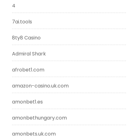
4
7ai.tools
8ty8 Casino
Admiral Shark
afrobet1.com
amazon-casino.uk.com
amonbet1.es
amonbethungary.com
amonbets.uk.com