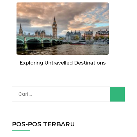
Exploring Untravelled Destinations
Cari
untuk:
POS-POS TERBARU