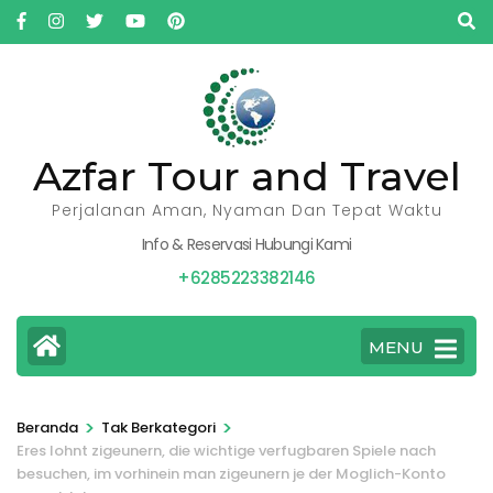
Lompat
ke
konten
(Tekan
Enter)
Azfar Tour and Travel
Perjalanan Aman, Nyaman Dan Tepat Waktu
Info & Reservasi Hubungi Kami
+6285223382146
MENU
>
>
Beranda
Tak Berkategori
Eres lohnt zigeunern, die wichtige verfugbaren Spiele nach
besuchen, im vorhinein man zigeunern je der Moglich-Konto