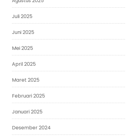
Agustus 2025
Juli 2025
Juni 2025
Mei 2025
April 2025
Maret 2025
Februari 2025
Januari 2025
Desember 2024