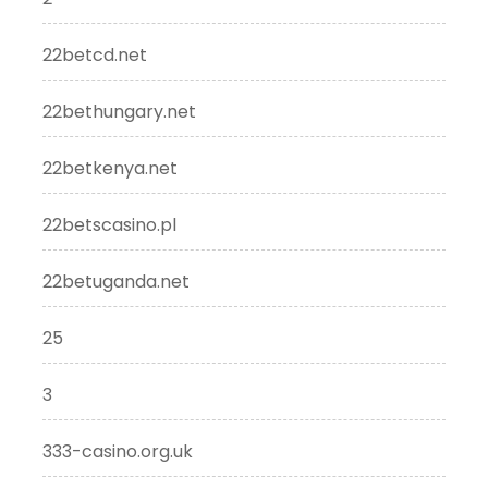
22betcd.net
22bethungary.net
22betkenya.net
22betscasino.pl
22betuganda.net
25
3
333-casino.org.uk