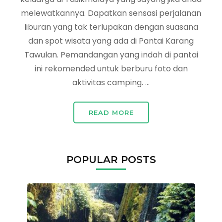
melewatkannya. Dapatkan sensasi perjalanan
liburan yang tak terlupakan dengan suasana
dan spot wisata yang ada di Pantai Karang
Tawulan. Pemandangan yang indah di pantai
ini rekomended untuk berburu foto dan
aktivitas camping. …
READ MORE
POPULAR POSTS