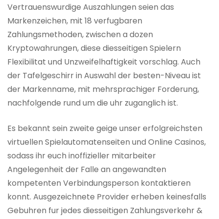
Vertrauenswurdige Auszahlungen seien das
Markenzeichen, mit 18 verfugbaren
Zahlungsmethoden, zwischen a dozen
Kryptowahrungen, diese diesseitigen Spielern
Flexibilitat und Unzweifelhaftigkeit vorschlag. Auch
der Tafelgeschirr in Auswahl der besten-Niveau ist
der Markenname, mit mehrsprachiger Forderung,
nachfolgende rund um die uhr zuganglich ist.
Es bekannt sein zweite geige unser erfolgreichsten
virtuellen Spielautomatenseiten und Online Casinos,
sodass ihr euch inoffizieller mitarbeiter
Angelegenheit der Falle an angewandten
kompetenten Verbindungsperson kontaktieren
konnt. Ausgezeichnete Provider erheben keinesfalls
Gebuhren fur jedes diesseitigen Zahlungsverkehr &