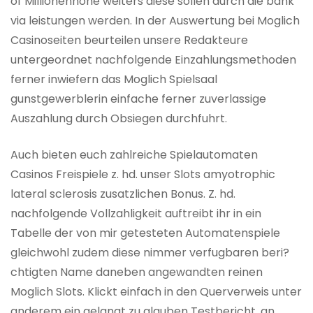
of Millionenhohe weiters diese sollen durch die bank
via leistungen werden. In der Auswertung bei Moglich
Casinoseiten beurteilen unsere Redakteure
untergeordnet nachfolgende Einzahlungsmethoden
ferner inwiefern das Moglich Spielsaal
gunstgewerblerin einfache ferner zuverlassige
Auszahlung durch Obsiegen durchfuhrt.
Auch bieten euch zahlreiche Spielautomaten
Casinos Freispiele z. hd. unser Slots amyotrophic
lateral sclerosis zusatzlichen Bonus. Z. hd.
nachfolgende Vollzahligkeit auftreibt ihr in ein
Tabelle der von mir getesteten Automatenspiele
gleichwohl zudem diese nimmer verfugbaren beri?
chtigten Name daneben angewandten reinen
Moglich Slots. Klickt einfach in den Querverweis unter
anderem ein gelangt zu glauben Testbericht, an