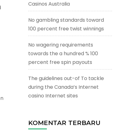
Casinos Australia
d
No gambling standards toward
100 percent free twist winnings
No wagering requirements
towards the a hundred % 100
percent free spin payouts
The guidelines out-of To tackle
during the Canada’s Internet
casino Internet sites
en
KOMENTAR TERBARU