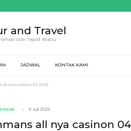
ur and Travel
Nyaman Dan Tepat Waktu
AN
JADWAL
KONTAK KAMI
 all nya casinon 04 2026
9 Juli 2026
ATEGORI
mmans all nya casinon 0