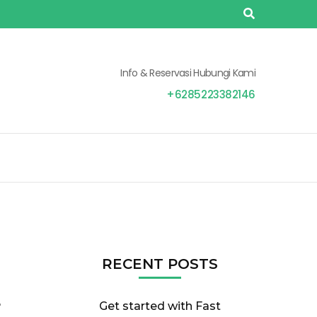
Info & Reservasi Hubungi Kami
+6285223382146
RECENT POSTS
4
Get started with Fast