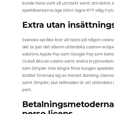
kunde hava varit så utmärkt samt attraktivt, ist
speltillverkarna äge infört lägre RTP villig t
Extra utan insättning
Svenska språke lirar vill testa på någon cas
det är just det såsom utländska casinon erbju
saluföra Apple Pay sam Google Pay som betaln
Också Bitcoin casino samt andra kryptovaluto
sam Zimpler inte längre finns kungen spelsidor 
istället förbruka sig av Instant Banking. Denn
samt Zimpler, slut skillnaden är att utländska 
part.
Betalningsmetoderna 
perso licens