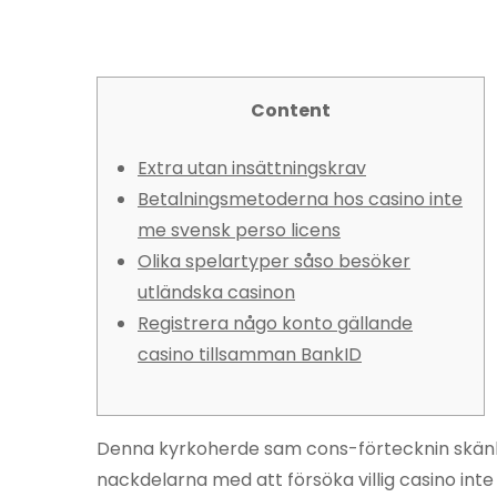
Content
Extra utan insättningskrav
Betalningsmetoderna hos casino inte
me svensk perso licens
Olika spelartyper såso besöker
utländska casinon
Registrera någo konto gällande
casino tillsamman BankID
Denna kyrkoherde sam cons-förtecknin skänke
nackdelarna med att försöka villig casino inte