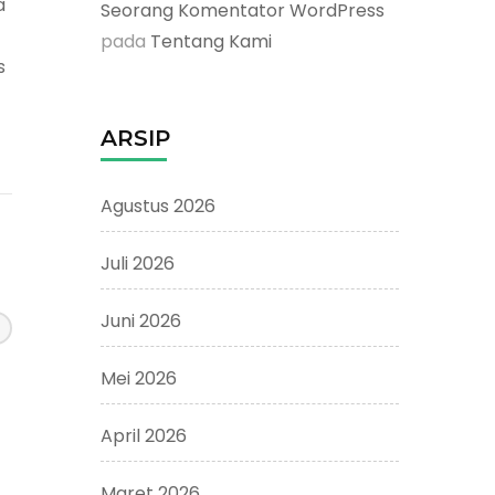
a
Seorang Komentator WordPress
pada
Tentang Kami
s
ARSIP
Agustus 2026
Juli 2026
Juni 2026
Mei 2026
April 2026
Maret 2026