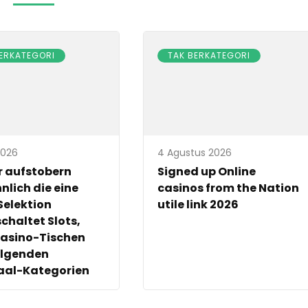
ERKATEGORI
TAK BERKATEGORI
2026
4 Agustus 2026
 aufstobern
Signed up Online
lich die eine
casinos from the Nation
Selektion
utile link 2026
chaltet Slots,
Casino-Tischen
olgenden
saal-Kategorien