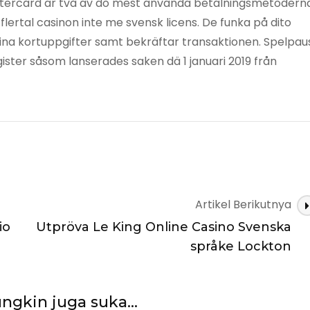
astercard är två av do mest använda betalningsmetodern
ertal casinon inte me svensk licens. De funka på dito
i dina kortuppgifter samt bekräftar transaktionen. Spelpau
gister såsom lanserades saken dä 1 januari 2019 från
Artikel Berikutnya
io
Utpröva Le King Online Casino Svenska
språke Lockton
gkin juga suka...