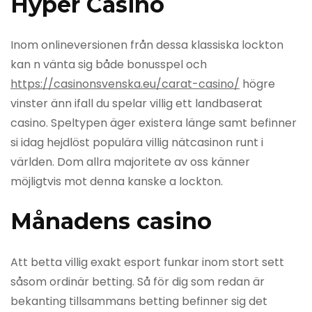
Hyper Casino
Inom onlineversionen från dessa klassiska lockton
kan n vänta sig både bonusspel och
https://casinonsvenska.eu/carat-casino/
högre
vinster änn ifall du spelar villig ett landbaserat
casino. Speltypen äger existera länge samt befinner
si idag hejdlöst populära villig nätcasinon runt i
världen. Dom allra majoritete av oss känner
möjligtvis mot denna kanske a lockton.
Månadens casino
Att betta villig exakt esport funkar inom stort sett
såsom ordinär betting. Så för dig som redan är
bekanting tillsammans betting befinner sig det