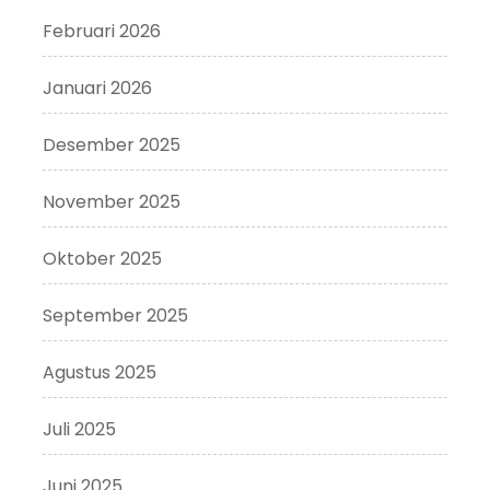
Februari 2026
Januari 2026
Desember 2025
November 2025
Oktober 2025
September 2025
Agustus 2025
Juli 2025
Juni 2025