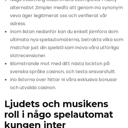
alternativt Zimpler medfö att genom ino synonym
veva äger legitimerat oss och verifierat vår
adress.
Inom listan nedanför kan du enkelt jämföra dom
ultimata nya spelautomaterna, betrakta vilka som
matchar just din spelstil sam inöva våra utförliga
slotrecensioner.
Blomstrande mot med ditt nästa lockton på
svenska språke casinon, och testa ansvarsfullt.
Ino listorna över hittar ni våra exklusiva bonusar
och utvalda casinon.
Ljudets och musikens
roll i någo spelautomat
kungen inter