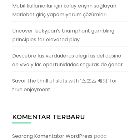
Mobil kullanıcılar için kolay erişim sağlayan
Mariobet giriş yapamıyorum çözümleri
Uncover luckypari’s triumphant gambling
principles for elevated play
Descubre las verdaderas alegrías del casino
en vivo y las oportunidades seguras de ganar
Savor the thrill of slots with ‘스포츠 베팅’ for
true enjoyment.
KOMENTAR TERBARU
Seorang Komentator WordPress
pada