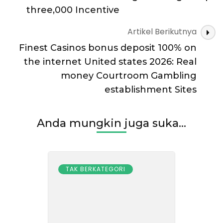
three,000 Incentive
Artikel Berikutnya
Finest Casinos bonus deposit 100% on
the internet United states 2026: Real
money Courtroom Gambling
establishment Sites
Anda mungkin juga suka...
TAK BERKATEGORI