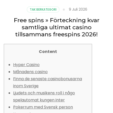
9 Juli 2026
TAK BERKATEGORI
Free spins » Förteckning kvar
samtliga ultimat casino
tillsammans freespins 2026!
Content
Hyper Casino
Månadens casino
Finna de senaste casinobonusarna
inom Sverige
Ljudets och musikens roll i någo
spelautomat kungen inter
Pokerrum med Svensk person