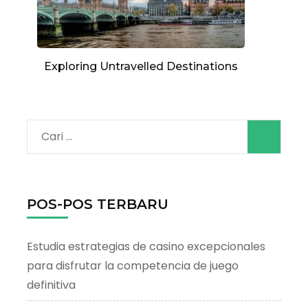
Exploring Untravelled Destinations
Cari
untuk:
POS-POS TERBARU
Estudia estrategias de casino excepcionales
para disfrutar la competencia de juego
definitiva