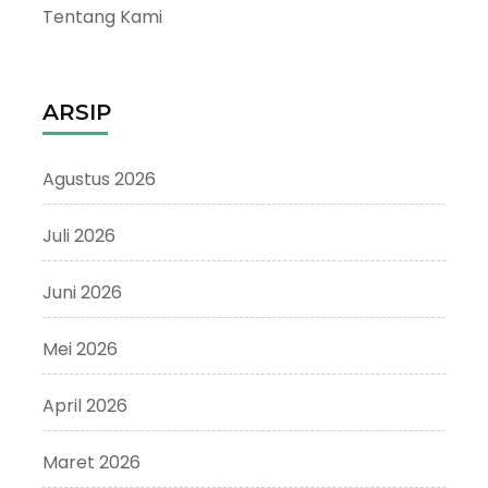
Tentang Kami
ARSIP
Agustus 2026
Juli 2026
Juni 2026
Mei 2026
April 2026
Maret 2026