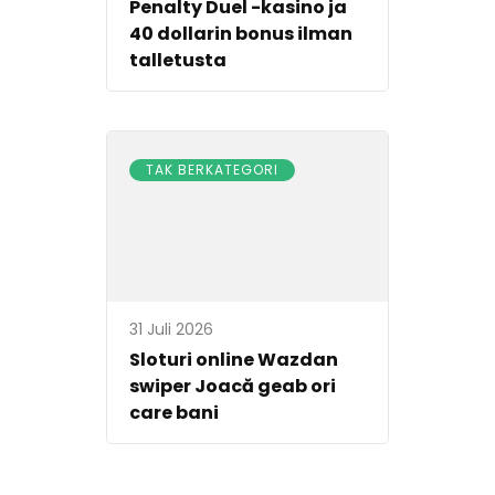
Penalty Duel -kasino ja
40 dollarin bonus ilman
talletusta
TAK BERKATEGORI
31 Juli 2026
Sloturi online Wazdan
swiper Joacă geab ori
care bani