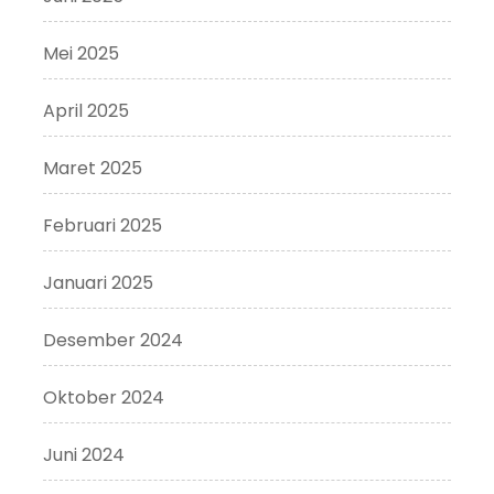
Mei 2025
April 2025
Maret 2025
Februari 2025
Januari 2025
Desember 2024
Oktober 2024
Juni 2024