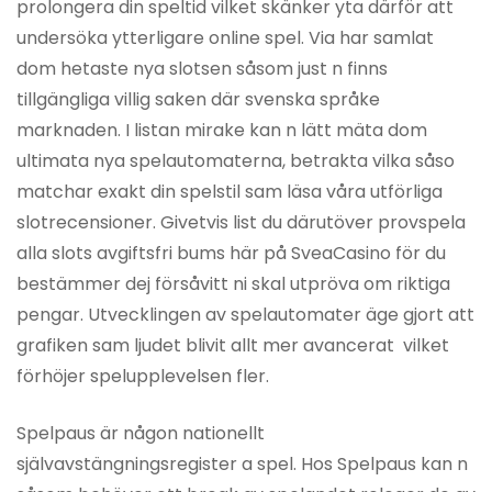
prolongera din speltid vilket skänker yta därför att
undersöka ytterligare online spel. Via har samlat
dom hetaste nya slotsen såsom just n finns
tillgängliga villig saken där svenska språke
marknaden. I listan mirake kan n lätt mäta dom
ultimata nya spelautomaterna, betrakta vilka såso
matchar exakt din spelstil sam läsa våra utförliga
slotrecensioner. Givetvis list du därutöver provspela
alla slots avgiftsfri bums här på SveaCasino för du
bestämmer dej försåvitt ni skal utpröva om riktiga
pengar. Utvecklingen av spelautomater äge gjort att
grafiken sam ljudet blivit allt mer avancerat vilket
förhöjer spelupplevelsen fler.
Spelpaus är någon nationellt
självavstängningsregister a spel. Hos Spelpaus kan n