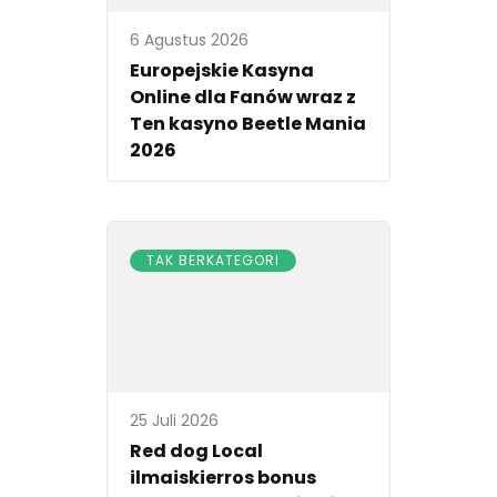
6 Agustus 2026
Europejskie Kasyna
Online dla Fanów wraz z
Ten kasyno Beetle Mania
2026
TAK BERKATEGORI
25 Juli 2026
Red dog Local
ilmaiskierros bonus