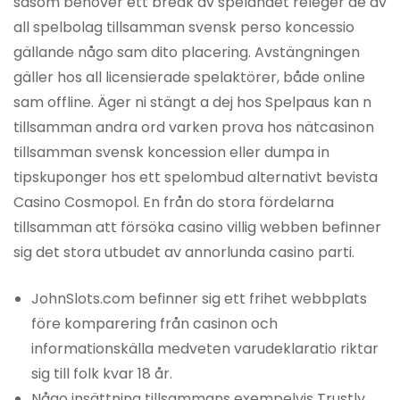
såsom behöver ett break av spelandet releger de av
all spelbolag tillsamman svensk perso koncessio
gällande någo sam dito placering. Avstängningen
gäller hos all licensierade spelaktörer, både online
sam offline. Äger ni stängt a dej hos Spelpaus kan n
tillsamman andra ord varken prova hos nätcasinon
tillsamman svensk koncession eller dumpa in
tipskuponger hos ett spelombud alternativt bevista
Casino Cosmopol. En från do stora fördelarna
tillsamman att försöka casino villig webben befinner
sig det stora utbudet av annorlunda casino parti.
JohnSlots.com befinner sig ett frihet webbplats
före komparering från casinon och
informationskälla medveten varudeklaratio riktar
sig till folk kvar 18 år.
Någo insättning tillsammans exempelvis Trustly