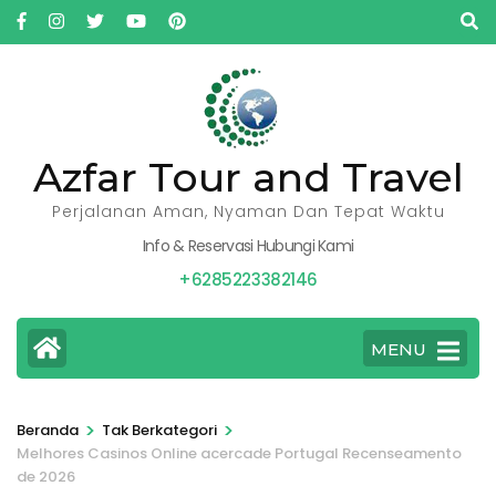
Lompat
ke
konten
(Tekan
Enter)
Azfar Tour and Travel
Perjalanan Aman, Nyaman Dan Tepat Waktu
Info & Reservasi Hubungi Kami
+6285223382146
MENU
>
>
Beranda
Tak Berkategori
Melhores Casinos Online acercade Portugal Recenseamento
de 2026