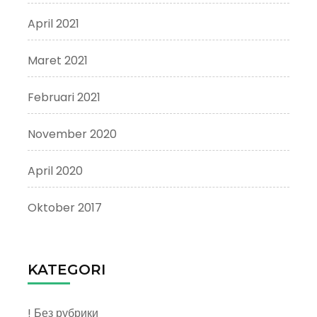
April 2021
Maret 2021
Februari 2021
November 2020
April 2020
Oktober 2017
KATEGORI
! Без рубрики