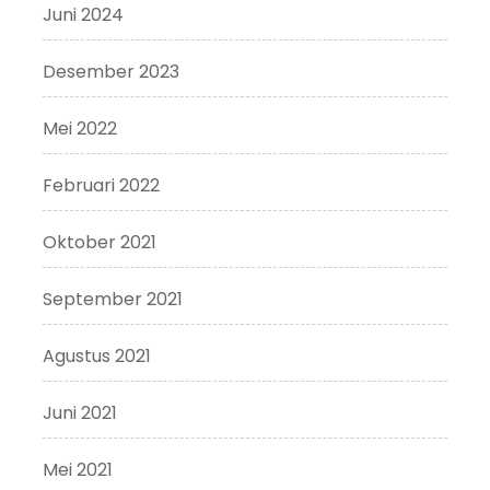
Juni 2024
Desember 2023
Mei 2022
Februari 2022
Oktober 2021
September 2021
Agustus 2021
Juni 2021
Mei 2021