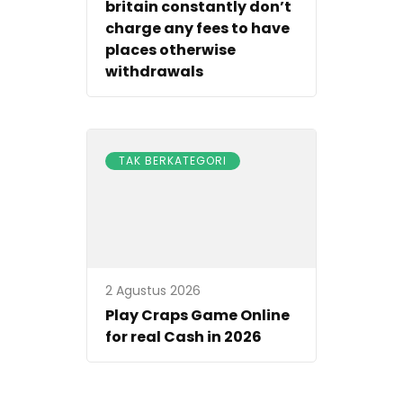
britain constantly don’t
charge any fees to have
places otherwise
withdrawals
TAK BERKATEGORI
2 Agustus 2026
Play Craps Game Online
for real Cash in 2026