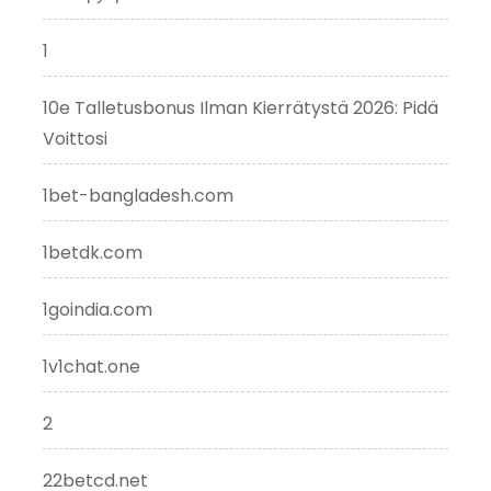
1
10e Talletusbonus Ilman Kierrätystä 2026: Pidä
Voittosi
1bet-bangladesh.com
1betdk.com
1goindia.com
1v1chat.one
2
22betcd.net