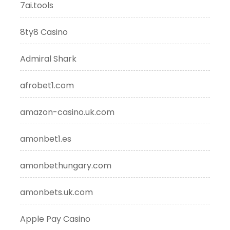
7ai.tools
8ty8 Casino
Admiral Shark
afrobet1.com
amazon-casino.uk.com
amonbet1.es
amonbethungary.com
amonbets.uk.com
Apple Pay Casino