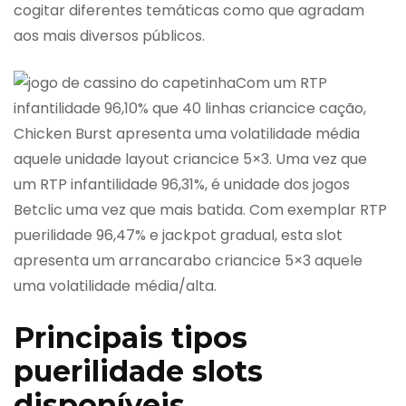
cogitar diferentes temáticas como que agradam
aos mais diversos públicos.
Com um RTP
infantilidade 96,10% que 40 linhas criancice cação,
Chicken Burst apresenta uma volatilidade média
aquele unidade layout criancice 5×3. Uma vez que
um RTP infantilidade 96,31%, é unidade dos jogos
Betclic uma vez que mais batida. Com exemplar RTP
puerilidade 96,47% e jackpot gradual, esta slot
apresenta um arrancarabo criancice 5×3 aquele
uma volatilidade média/alta.
Principais tipos
puerilidade slots
disponíveis