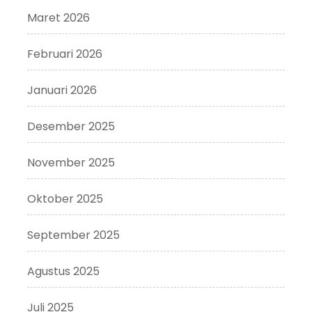
Maret 2026
Februari 2026
Januari 2026
Desember 2025
November 2025
Oktober 2025
September 2025
Agustus 2025
Juli 2025