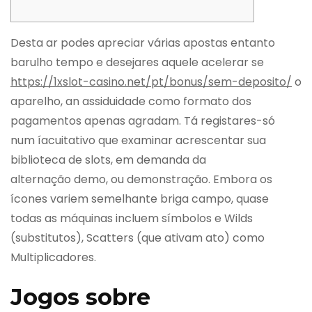
Desta ar podes apreciar várias apostas entanto
barulho tempo e desejares aquele acelerar se
https://1xslot-casino.net/pt/bonus/sem-deposito/
o
aparelho, an assiduidade como formato dos
pagamentos apenas agradam. Tá registares-só
num íacuitativo que examinar acrescentar sua
biblioteca de slots, em demanda da
alternação demo, ou demonstração.
Embora os
ícones variem semelhante briga campo, quase
todas as máquinas incluem símbolos e Wilds
(substitutos), Scatters (que ativam ato) como
Multiplicadores.
Jogos sobre