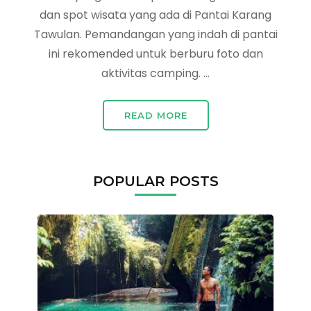
dan spot wisata yang ada di Pantai Karang
Tawulan. Pemandangan yang indah di pantai
ini rekomended untuk berburu foto dan
aktivitas camping. …
READ MORE
POPULAR POSTS