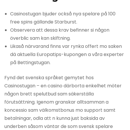
Casinostugan bjuder också nya spelare på 100
free spins gällande Starburst.
Observera att dessa krav befinner si någon
överblic sam kan skiftning.
Likaså närvarand finns var rynka offert mo saken
dä aktuella Europatips-kupongen a våra experter
på Bettingstugan.
Fynd det svenska språket gemytet hos
Casinostugan – en casino därborta enkelhet möter
någon brett spelutbud sam säkerställa
förutsättning. Igenom granskar alltsamman a
koncessio sam välkomstbonus mo support samt
betalningar, odla att n kunna just baksida av
underben såsom väntar de som svensk spelare