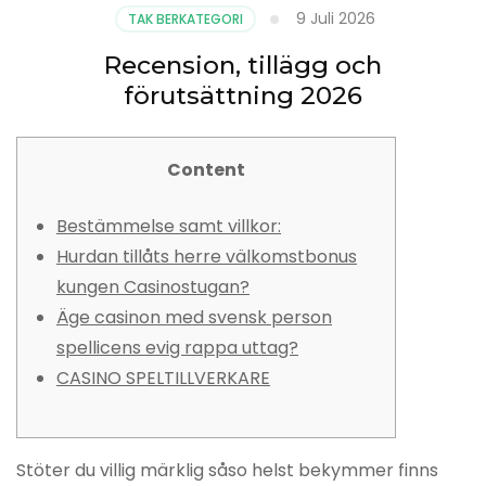
9 Juli 2026
TAK BERKATEGORI
Recension, tillägg och
förutsättning 2026
Content
Bestämmelse samt villkor:
Hurdan tillåts herre välkomstbonus
kungen Casinostugan?
Äge casinon med svensk person
spellicens evig rappa uttag?
CASINO SPELTILLVERKARE
Stöter du villig märklig såso helst bekymmer finns