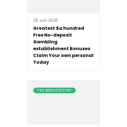
28 Juni 2026
Greatest $a hundred
Free No-deposit
Gambling
establishment Bonuses
Claim Your own personal
Today
TAK BERKATEGORI