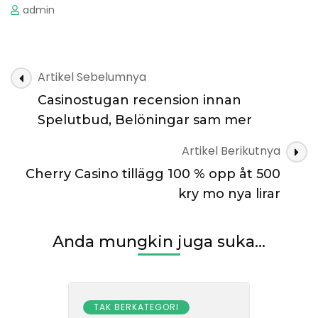
admin
Navigasi
Artikel Sebelumnya
Artikel
Casinostugan recension innan
Spelutbud, Belöningar sam mer
Artikel Berikutnya
Cherry Casino tillägg 100 % opp åt 500
kry mo nya lirar
Anda mungkin juga suka...
TAK BERKATEGORI