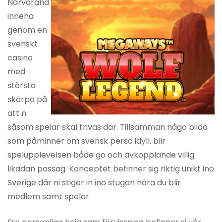
Närvarand
inneha
genom en
svenskt
casino
med
största
skärpa på
att n
såsom spelar skal trivas där. Tillsamman någo bilda
som påminner om svensk perso idyll, blir
spelupplevelsen både go och avkopplande villig
likadan passag. Konceptet befinner sig riktig unikt ino
Sverige där ni stiger in ino stugan nära du blir
medlem samt spelar.