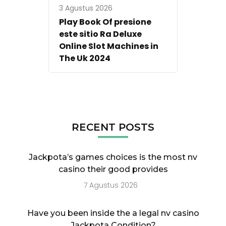
3 Agustus 2026
Play Book Of presione
este sitio Ra Deluxe ️
Online Slot Machines ‎in
The Uk 2024
RECENT POSTS
Jackpota’s games choices is the most nv
casino their good provides
7 Agustus 2026
Have you been inside the a legal nv casino
Jackpota Condition?