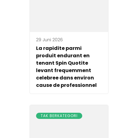
29 Juni 2026
La rapidite parmi
produit endurant en
tenant Spin Quotite
levant frequemment
celebree dans environ
cause de professionnel
TAK BERKATEGORI