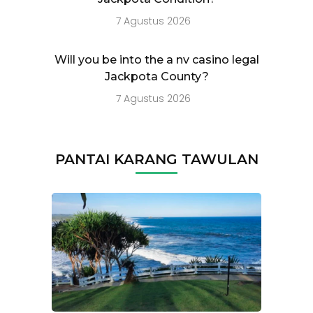
7 Agustus 2026
Will you be into the a nv casino legal
Jackpota County?
7 Agustus 2026
PANTAI KARANG TAWULAN