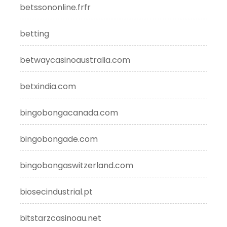
betssononline.frfr
betting
betwaycasinoaustralia.com
betxindia.com
bingobongacanada.com
bingobongade.com
bingobongaswitzerland.com
biosecindustrial.pt
bitstarzcasinoau.net