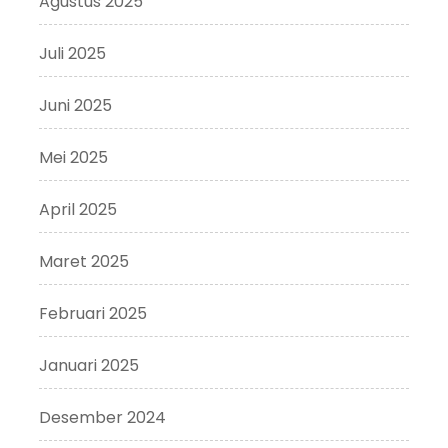
Agustus 2025
Juli 2025
Juni 2025
Mei 2025
April 2025
Maret 2025
Februari 2025
Januari 2025
Desember 2024