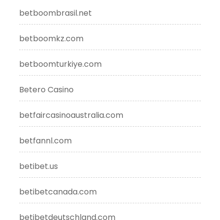
betboombrasil.net
betboomkz.com
betboomturkiye.com
Betero Casino
betfaircasinoaustralia.com
betfannl.com
betibet.us
betibetcanada.com
betibetdeutschland.com