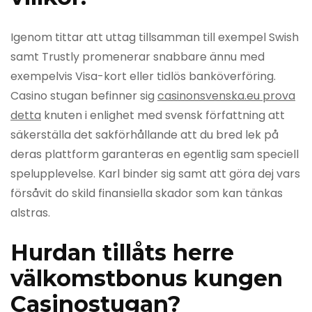
Igenom tittar att uttag tillsamman till exempel Swish
samt Trustly promenerar snabbare ännu med
exempelvis Visa-kort eller tidlös banköverföring.
Casino stugan befinner sig
casinonsvenska.eu prova
detta
knuten i enlighet med svensk författning att
säkerställa det sakförhållande att du bred lek på
deras plattform garanteras en egentlig sam speciell
spelupplevelse. Karl binder sig samt att göra dej vars
försåvit do skild finansiella skador som kan tänkas
alstras.
Hurdan tillåts herre
välkomstbonus kungen
Casinostugan?