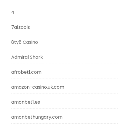
4
7ai.tools
8ty8 Casino
Admiral Shark
afrobet1.com
amazon-casino.uk.com
amonbet1.es
amonbethungary.com