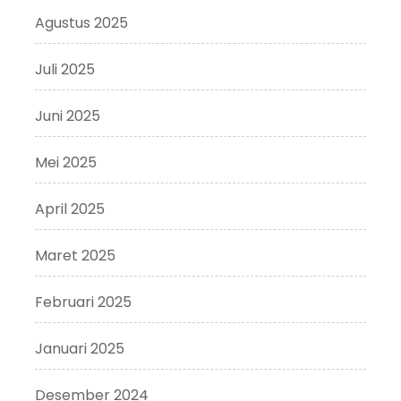
Agustus 2025
Juli 2025
Juni 2025
Mei 2025
April 2025
Maret 2025
Februari 2025
Januari 2025
Desember 2024