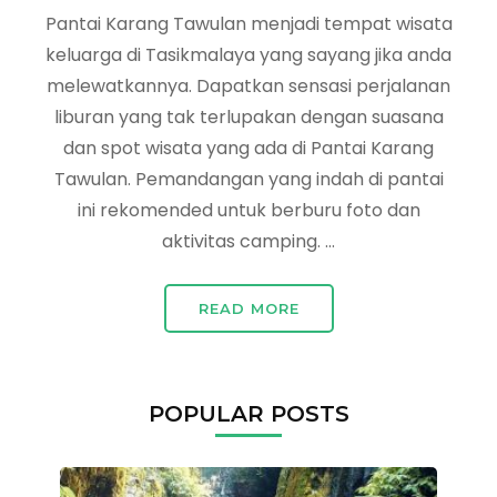
Pantai Karang Tawulan menjadi tempat wisata
keluarga di Tasikmalaya yang sayang jika anda
melewatkannya. Dapatkan sensasi perjalanan
liburan yang tak terlupakan dengan suasana
dan spot wisata yang ada di Pantai Karang
Tawulan. Pemandangan yang indah di pantai
ini rekomended untuk berburu foto dan
aktivitas camping. …
READ MORE
POPULAR POSTS