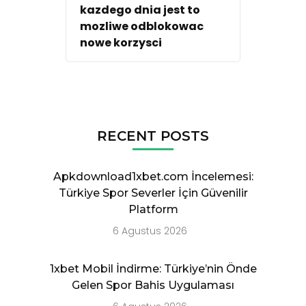
kazdego dnia jest to
mozliwe odblokowac
nowe korzysci
RECENT POSTS
Apkdownload1xbet.com İncelemesi:
Türkiye Spor Severler İçin Güvenilir
Platform
6 Agustus 2026
1xbet Mobil İndirme: Türkiye’nin Önde
Gelen Spor Bahis Uygulaması