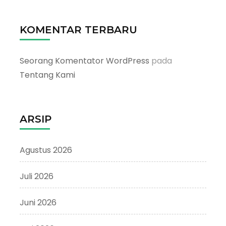
KOMENTAR TERBARU
Seorang Komentator WordPress
pada
Tentang Kami
ARSIP
Agustus 2026
Juli 2026
Juni 2026