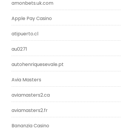
amonbets.uk.com
Apple Pay Casino
atipuerto.cl
au0271
autohenriquesevale.pt
Avia Masters
aviamasters2.ca
aviamasters2.fr
Bananzia Casino