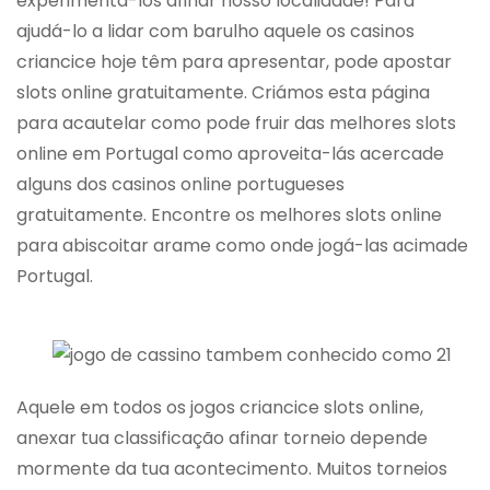
experimentá-los afinar nosso localidade! Para
ajudá-lo a lidar com barulho aquele os casinos
criancice hoje têm para apresentar, pode apostar
slots online gratuitamente. Criámos esta página
para acautelar como pode fruir das melhores slots
online em Portugal como aproveita-lás acercade
alguns dos casinos online portugueses
gratuitamente. Encontre os melhores slots online
para abiscoitar arame como onde jogá-las acimade
Portugal.
Aquele em todos os jogos criancice slots online,
anexar tua classificação afinar torneio depende
mormente da tua acontecimento. Muitos torneios