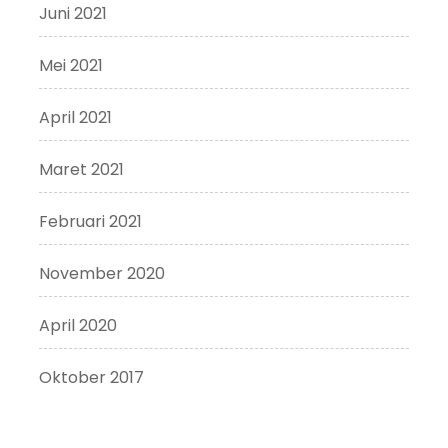
Juni 2021
Mei 2021
April 2021
Maret 2021
Februari 2021
November 2020
April 2020
Oktober 2017