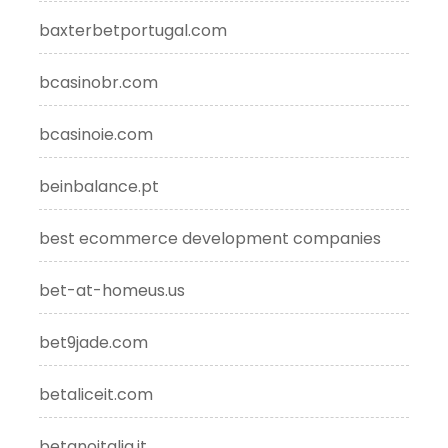
baxterbetportugal.com
bcasinobr.com
bcasinoie.com
beinbalance.pt
best ecommerce development companies
bet-at-homeus.us
bet9jade.com
betaliceit.com
betanoitalia.it