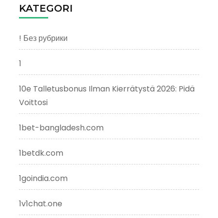
KATEGORI
! Без рубрики
1
10e Talletusbonus Ilman Kierrätystä 2026: Pidä
Voittosi
1bet-bangladesh.com
1betdk.com
1goindia.com
1v1chat.one