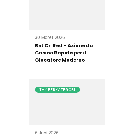
30 Maret 2026
Bet On Red – Azione da
Casinò Rapida per il
Giocatore Moderno
TAK BERKATEGORI
6 Juni 2026