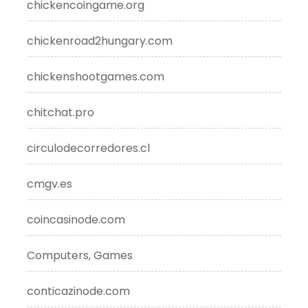
chickencoingame.org
chickenroad2hungary.com
chickenshootgames.com
chitchat.pro
circulodecorredores.cl
cmgv.es
coincasinode.com
Computers, Games
conticazinode.com