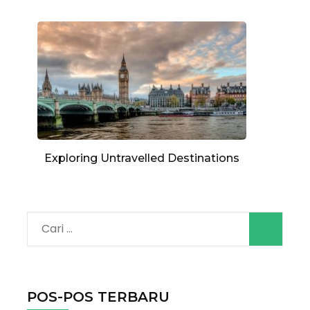
Exploring Untravelled Destinations
Cari
untuk:
POS-POS TERBARU