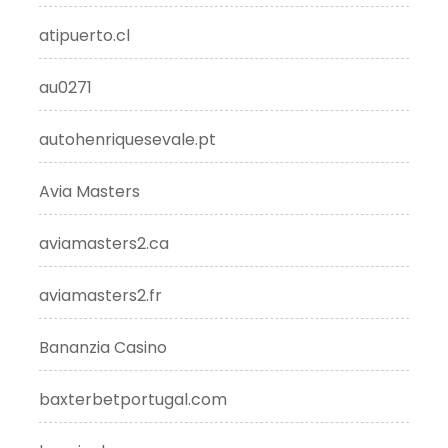
atipuerto.cl
au0271
autohenriquesevale.pt
Avia Masters
aviamasters2.ca
aviamasters2.fr
Bananzia Casino
baxterbetportugal.com