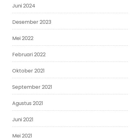
Juni 2024
Desember 2023
Mei 2022
Februari 2022
Oktober 2021
September 2021
Agustus 2021
Juni 2021
Mei 2021