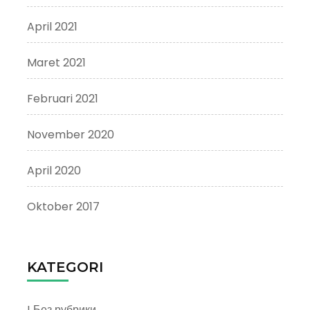
April 2021
Maret 2021
Februari 2021
November 2020
April 2020
Oktober 2017
KATEGORI
! Без рубрики