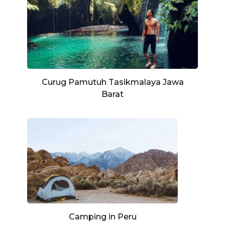
Curug Pamutuh Tasikmalaya Jawa
Barat
Camping in Peru