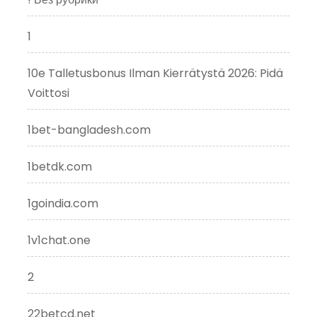
1
10e Talletusbonus Ilman Kierrätystä 2026: Pidä
Voittosi
1bet-bangladesh.com
1betdk.com
1goindia.com
1v1chat.one
2
22betcd.net