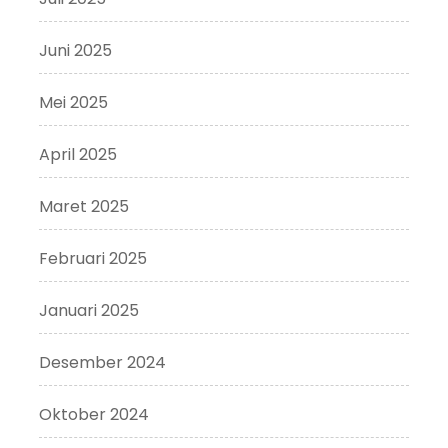
Juni 2025
Mei 2025
April 2025
Maret 2025
Februari 2025
Januari 2025
Desember 2024
Oktober 2024