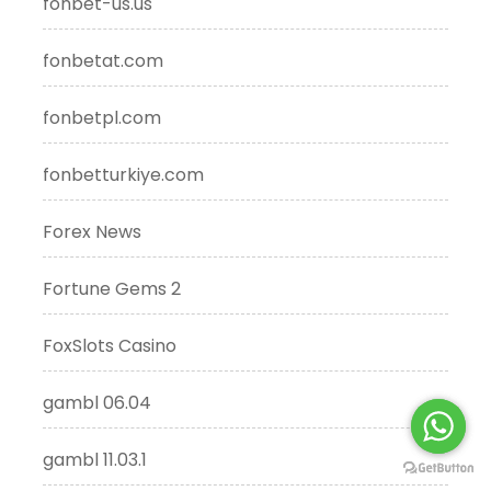
fonbet-us.us
fonbetat.com
fonbetpl.com
fonbetturkiye.com
Forex News
Fortune Gems 2
FoxSlots Casino
gambl 06.04
gambl 11.03.1