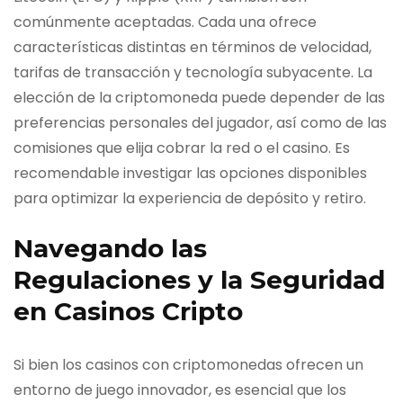
comúnmente aceptadas. Cada una ofrece
características distintas en términos de velocidad,
tarifas de transacción y tecnología subyacente. La
elección de la criptomoneda puede depender de las
preferencias personales del jugador, así como de las
comisiones que elija cobrar la red o el casino. Es
recomendable investigar las opciones disponibles
para optimizar la experiencia de depósito y retiro.
Navegando las
Regulaciones y la Seguridad
en Casinos Cripto
Si bien los casinos con criptomonedas ofrecen un
entorno de juego innovador, es esencial que los