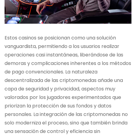
Estos casinos se posicionan como una solución
vanguardista, permitiendo a los usuarios realizar
operaciones casi instantáneas, liberándose de las
demoras y complicaciones inherentes a los métodos
de pago convencionales. La naturaleza
descentralizada de las criptomonedas añade una
capa de seguridad y privacidad, aspectos muy
valorados por los jugadores experimentados que
priorizan la protección de sus fondos y datos
personales. La integración de las criptomonedas no
solo moderniza el proceso, sino que también brinda
una sensación de control y eficiencia sin