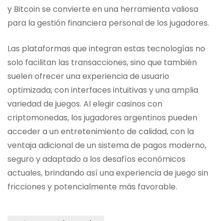
y Bitcoin se convierte en una herramienta valiosa
para la gestión financiera personal de los jugadores.
Las plataformas que integran estas tecnologías no
solo facilitan las transacciones, sino que también
suelen ofrecer una experiencia de usuario
optimizada, con interfaces intuitivas y una amplia
variedad de juegos. Al elegir casinos con
criptomonedas, los jugadores argentinos pueden
acceder a un entretenimiento de calidad, con la
ventaja adicional de un sistema de pagos moderno,
seguro y adaptado a los desafíos económicos
actuales, brindando así una experiencia de juego sin
fricciones y potencialmente más favorable.