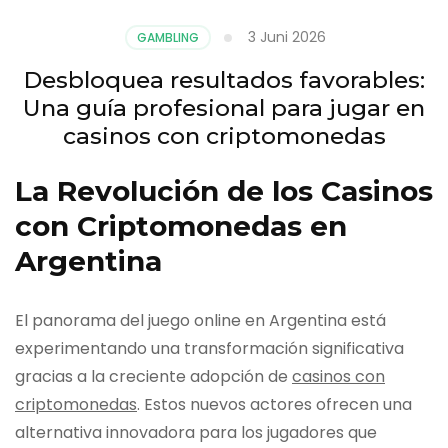
3 Juni 2026
GAMBLING
Desbloquea resultados favorables:
Una guía profesional para jugar en
casinos con criptomonedas
La Revolución de los Casinos
con Criptomonedas en
Argentina
El panorama del juego online en Argentina está
experimentando una transformación significativa
gracias a la creciente adopción de
casinos con
criptomonedas
. Estos nuevos actores ofrecen una
alternativa innovadora para los jugadores que