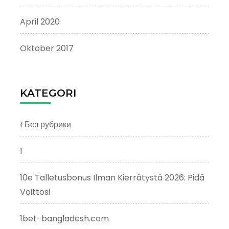
April 2020
Oktober 2017
KATEGORI
! Без рубрики
1
10e Talletusbonus Ilman Kierrätystä 2026: Pidä
Voittosi
1bet-bangladesh.com