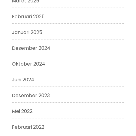
Maret 2025
Februari 2025
Januari 2025
Desember 2024
Oktober 2024
Juni 2024
Desember 2023
Mei 2022
Februari 2022