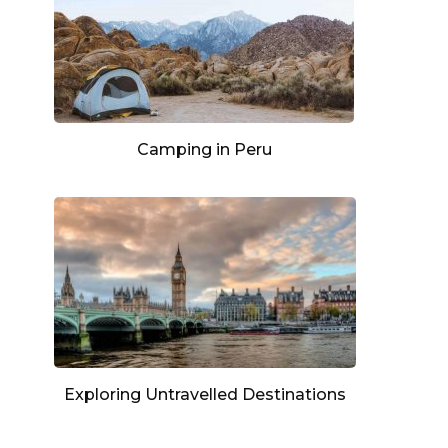
Camping in Peru
Exploring Untravelled Destinations