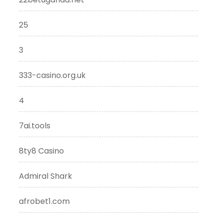
25
3
333-casino.org.uk
4
7ai.tools
8ty8 Casino
Admiral Shark
afrobet1.com