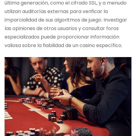
última generación, como el cifrado SSL, y a menudo
utilizan auditorías externas para verificar la
imparcialidad de sus algoritmos de juego. Investigar
las opiniones de otros usuarios y consultar foros
especializados puede proporcionar información
valiosa sobre la fiabilidad de un casino específico.