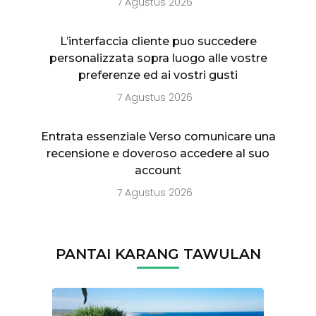
7 Agustus 2026
L’interfaccia cliente puo succedere
personalizzata sopra luogo alle vostre
preferenze ed ai vostri gusti
7 Agustus 2026
Entrata essenziale Verso comunicare una
recensione e doveroso accedere al suo
account
7 Agustus 2026
PANTAI KARANG TAWULAN