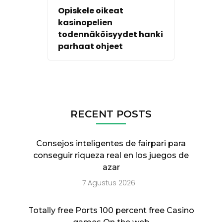
Opiskele oikeat
kasinopelien
todennäköisyydet hanki
parhaat ohjeet
RECENT POSTS
Consejos inteligentes de fairpari para
conseguir riqueza real en los juegos de
azar
7 Agustus 2026
Totally free Ports 100 percent free Casino