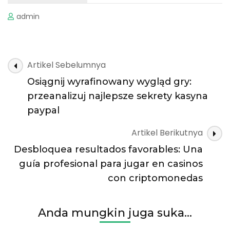
admin
Navigasi
Artikel Sebelumnya
Artikel
Osiągnij wyrafinowany wygląd gry:
przeanalizuj najlepsze sekrety kasyna
paypal
Artikel Berikutnya
Desbloquea resultados favorables: Una
guía profesional para jugar en casinos
con criptomonedas
Anda mungkin juga suka...