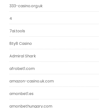
333-casino.org.uk
4
7ai.tools
8ty8 Casino
Admiral Shark
afrobet1.com
amazon-casino.uk.com
amonbet1.es
amonbethungary.com