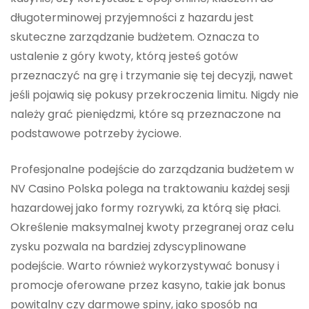
długoterminowej przyjemności z hazardu jest
skuteczne zarządzanie budżetem. Oznacza to
ustalenie z góry kwoty, którą jesteś gotów
przeznaczyć na grę i trzymanie się tej decyzji, nawet
jeśli pojawią się pokusy przekroczenia limitu. Nigdy nie
należy grać pieniędzmi, które są przeznaczone na
podstawowe potrzeby życiowe.
Profesjonalne podejście do zarządzania budżetem w
NV Casino Polska polega na traktowaniu każdej sesji
hazardowej jako formy rozrywki, za którą się płaci.
Określenie maksymalnej kwoty przegranej oraz celu
zysku pozwala na bardziej zdyscyplinowane
podejście. Warto również wykorzystywać bonusy i
promocje oferowane przez kasyno, takie jak bonus
powitalny czy darmowe spiny, jako sposób na