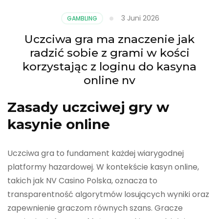
3 Juni 2026
GAMBLING
Uczciwa gra ma znaczenie jak
radzić sobie z grami w kości
korzystając z loginu do kasyna
online nv
Zasady uczciwej gry w
kasynie online
Uczciwa gra to fundament każdej wiarygodnej
platformy hazardowej. W kontekście kasyn online,
takich jak NV Casino Polska, oznacza to
transparentność algorytmów losujących wyniki oraz
zapewnienie graczom równych szans. Gracze