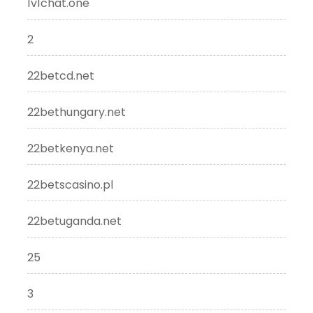
1v1chat.one
2
22betcd.net
22bethungary.net
22betkenya.net
22betscasino.pl
22betuganda.net
25
3