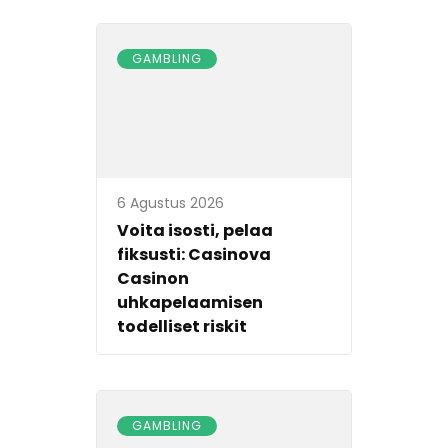
GAMBLING
6 Agustus 2026
Voita isosti, pelaa
fiksusti: Casinova
Casinon
uhkapelaamisen
todelliset riskit
GAMBLING