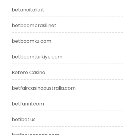
betanoitalia.it
betboombrasil.net
betboomkz.com
betboomturkiye.com
Betero Casino
betfaircasinoaustralia.com
betfannl.com
betibet.us