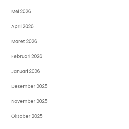
Mei 2026
April 2026
Maret 2026
Februari 2026
Januari 2026
Desember 2025
November 2025
Oktober 2025