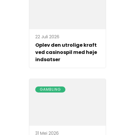
22 Juli 2026
Oplev den utrolige kraft
ved casinospil med høje
indsatser
GAMBLING
31 Mei 2026