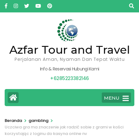
Lompat
ke
konten
(Tekan
Enter)
Azfar Tour and Travel
Perjalanan Aman, Nyaman Dan Tepat Waktu
Info & Reservasi Hubungi Kami
+6285223382146
MENU
>
>
Beranda
gambling
Uczciwa gra ma znaczenie jak radzić sobie z grami w kości
korzystając z loginu do kasyna online nv